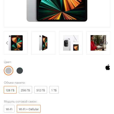
Цвет:
Объем памяти:
128 ГБ
256 ГБ
512 ГБ
1 ТБ
Модуль сотовой связи:
Wi-Fi
Wi-Fi + Cellular