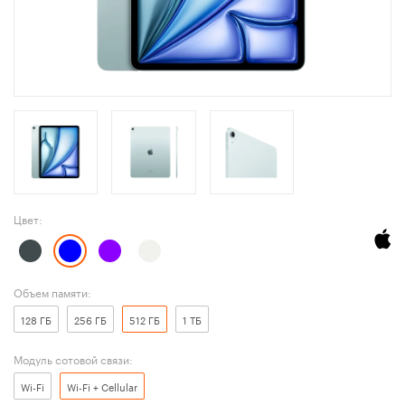
Цвет:
Объем памяти:
128 ГБ
256 ГБ
512 ГБ
1 ТБ
Модуль сотовой связи:
Wi-Fi
Wi-Fi + Cellular