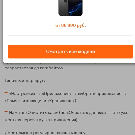
«Очистка Android» не должна превращаться в тотальное
удаление всего подряд. Важно понимать разницу между
,
и
временным кэшем
пользовательскими файлами
.
от 88 990 руб.
системными компонентами
Очищаем кэш и временные файлы
Смотреть все модели
Кэш — это временные данные, которые помогают
приложениям открываться быстрее. Но со временем он
разрастается до гигабайтов.
Типичный маршрут:
«Настройки» → «Приложения» → выбрать приложение →
«Память и кэш» (или «Хранилище»).
Нажать «Очистить кэш» (не «Очистить данные» — это уже
жёсткая перезагрузка приложения).
Имеет смысл регулярно очищать кэш у: