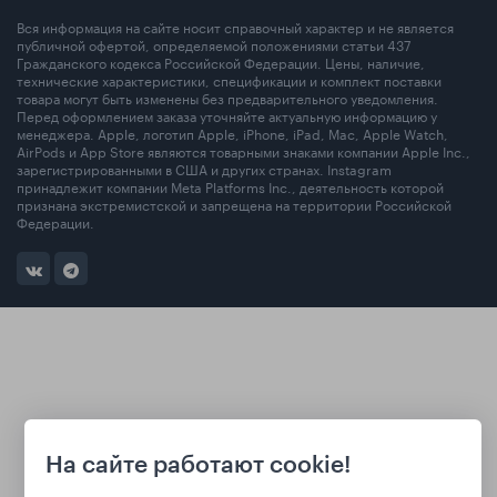
Вся информация на сайте носит справочный характер и не является
публичной офертой, определяемой положениями статьи 437
Гражданского кодекса Российской Федерации. Цены, наличие,
технические характеристики, спецификации и комплект поставки
товара могут быть изменены без предварительного уведомления.
Перед оформлением заказа уточняйте актуальную информацию у
менеджера. Apple, логотип Apple, iPhone, iPad, Mac, Apple Watch,
AirPods и App Store являются товарными знаками компании Apple Inc.,
зарегистрированными в США и других странах. Instagram
принадлежит компании Meta Platforms Inc., деятельность которой
признана экстремистской и запрещена на территории Российской
Федерации.
На сайте работают cookie!