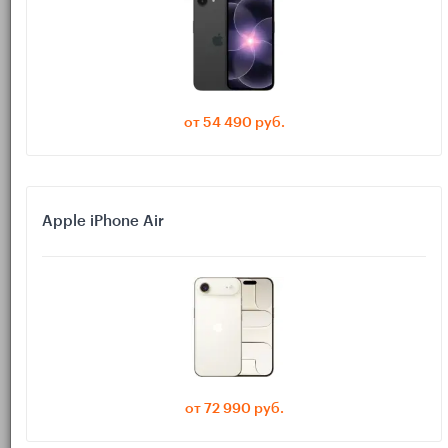
Прежде чем что-то отключать и удалять, стоит понять, что
именно тормозит смартфон и ест память.
Проверяем хранилище и загруженность
системы
от 54 490 руб.
(меньше 5–10% свободного места) —
Память почти забита
система начинает ощутимо тормозить.
(игры, мессенджеры,
Много тяжёлых приложений
Apple iPhone Air
соцсети) — они копят кэш и фоновые данные.
— уведомления
Постоянно что-то крутится в фоне
сыпятся без остановки, аккумулятор садится слишком
быстро.
На большинстве смартфонов есть встроенный раздел
«Обслуживание устройства», «Оптимизация» или похожий.
Там можно увидеть:
от 72 990 руб.