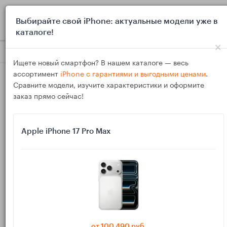
0
Выбирайте свой iPhone: актуальные модели уже в
каталоге!
×
Блог
Инструкции
Чистый и быстрый Android без рут‑прав
Ищете новый смартфон? В нашем каталоге — весь
ассортимент
iPhone с гарантиями и выгодными ценами
.
Сравните модели, изучите характеристики и оформите
заказ прямо сейчас!
Apple iPhone 17 Pro Max
22
Ноя
3250
Василий
Чистый и быстрый Android без рут‑прав:
простая оптимизация для всех
Android можно ускорить без рут‑прав, перепрошивок и
сложных твиков. В статье — простые шаги: безопасная
от 100 490 руб.