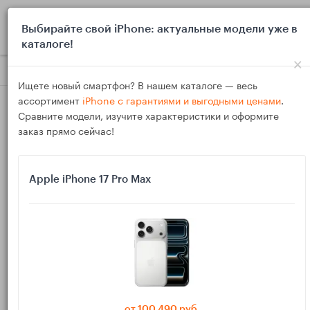
0
Выбирайте свой iPhone: актуальные модели уже в
каталоге!
×
Блог
Инструкции
AirPods в полёте: как настроить шумоп
Ищете новый смартфон? В нашем каталоге — весь
ассортимент
iPhone с гарантиями и выгодными ценами
.
Сравните модели, изучите характеристики и оформите
заказ прямо сейчас!
Apple iPhone 17 Pro Max
16
Ноя
3822
Василий
AirPods в полёте: как настроить
шумоподавление, прозрачность и защиту
слуха
от 100 490 руб.