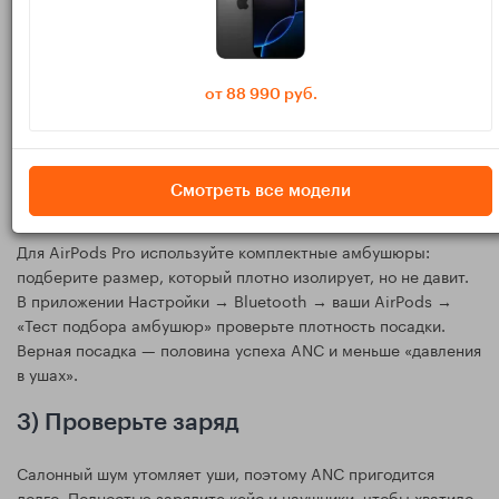
Свежие версии улучшают работу ANC, прозрачности и
функций вроде «Адаптивного аудио». Проверьте, что iPhone
обновлён, а AirPods подключены и заряжены — прошивка
обновляется автоматически при подключении и зарядке,
от 88 990 руб.
когда наушники рядом с устройством.
2) Подберите амбушюры и пройдите
Смотреть все модели
тест
Для AirPods Pro используйте комплектные амбушюры:
подберите размер, который плотно изолирует, но не давит.
В приложении Настройки → Bluetooth → ваши AirPods →
«Тест подбора амбушюр» проверьте плотность посадки.
Верная посадка — половина успеха ANC и меньше «давления
в ушах».
3) Проверьте заряд
Салонный шум утомляет уши, поэтому ANC пригодится
долго. Полностью зарядите кейс и наушники, чтобы хватило