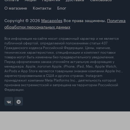
О магазине
Контакты
Блог
Copyright © 2026
Macapples
Все права защинены.
Политика
обработки персональных данных
Вся информация на сайте носит справочный характер и не является
публичной офертой, определяемой положениями статьи 437
Гражданского кодекса Российской Федерации. Цены, наличие,
технические характеристики, спецификации и комплект поставки
товара могут быть изменены без предварительного уведомления.
Перед оформлением заказа уточняйте актуальную информацию у
менеджера. Apple, логотип Apple, iPhone, iPad, Mac, Apple Watch,
AirPods и App Store являются товарными знаками компании Apple Inc.,
зарегистрированными в США и других странах. Instagram
принадлежит компании Meta Platforms Inc., деятельность которой
признана экстремистской и запрещена на территории Российской
Федерации.