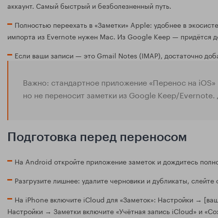
аккаунт. Самый быстрый и безболезненный путь.
Полностью переехать в «Заметки» Apple: удобнее в экосист
импорта из Evernote нужен Mac. Из Google Keep — придётся д
Если ваши записи — это Gmail Notes (IMAP), достаточно доб
Важно: стандартное приложение «Перенос на iOS» 
но не переносит заметки из Google Keep/Evernote.
Подготовка перед переносом
На Android откройте приложение заметок и дождитесь полно
Разгрузите лишнее: удалите черновики и дубликаты, слейте
На iPhone включите iCloud для «Заметок»: Настройки → [ваш
Настройки → Заметки включите «Учётная запись iCloud» и «Сох