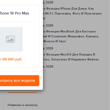
16 Апреля, 2026
Полезные Функции IPhone Для Дома: Как
Phone 16 Pro Max
Делиться Wi‑Fi, Паролями, Фото И Покупками
С Семьёй
16 Апреля, 2026
Полезные Функции MacBook Для Быстрых
Совещаний И Созвонов: Микрофон, Камера,
Режимы Фокуса И Звук
16 Апреля, 2026
Полезные Функции MacOS Для Порядка В
т 88 990 руб.
Скриншотах, Загрузках И Недавних Файлах
16 Апреля, 2026
отреть все модели
КАТЕГОРИИ
Новинки и анонсы