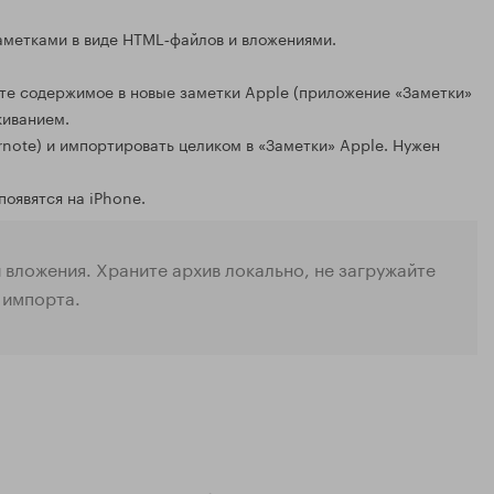
заметками в виде HTML‑файлов и вложениями.
йте содержимое в новые заметки Apple (приложение «Заметки»
киванием.
note) и импортировать целиком в «Заметки» Apple. Нужен
оявятся на iPhone.
 вложения. Храните архив локально, не загружайте
 импорта.