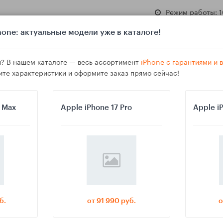
Режим работы: 1
one: актуальные модели уже в каталоге!
? В нашем каталоге — весь ассортимент
iPhone с гарантиями и
ите характеристики и оформите заказ прямо сейчас!
азине
Гарантия
Доставка
o Max
Apple iPhone 17 Pro
Apple i
Google Keep, Evernote и «Заметки»
б.
от 91 990 руб.
о