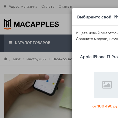
Адрес магазина
Оплата
Отзывы
Выбирайте свой iPh
Ищете новый смартфон
Сравните модели, изуч
КАТАЛОГ ТОВАРОВ
О маг
Apple iPhone 17 Pr
Блог
Инструкции
Перенос заметок с Android на iPhone: 
от 100 490 ру