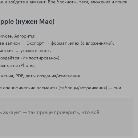
e и войдите в аккаунт. Все блокноты, теги, вложения и поиск
pple (нужен Mac)
rnote. Алгоритм:
те записи → Экспорт → формат .enex (с вложениями).
етки» → укажите .enex.
создаётся «Импортировано»).
вятся на iPhone.
жения, PDF, даты создания/изменения.
ые специфические элементы (таблицы/встраивания) — они
ь аккаунт — так проще проверить, что всё