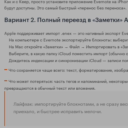
Как и с Keep, просто установите приложение Evernote на iPhon
будут доступны. Это самый быстрый «перенос без переноса».
Вариант 2. Полный переезд в «Заметки» A
Apple поддерживает импорт .enex — это нативный экспорт Eve
На компьютере с Evernote экспортируйте блокноты: выбери
На Mac откройте «Заметки» → Файл → Импортировать в «Зам
Выберите, в какую папку iCloud поместить импорт (обычно 
Дождитесь индексации и синхронизации iCloud — записи поя
Что сохраняется чаще всего: текст, форматирование, изобра
Что может потеряться: часть тегов и напоминаний, некотор
превращаются в обычный текст или вложения.
Лайфхак: импортируйте блокнотами, а не сразу вес
приехало, и быстрее исправить мелочи.