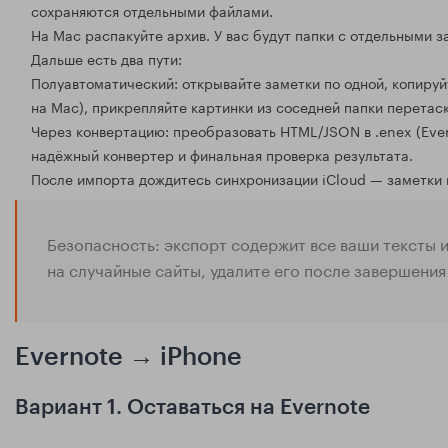
сохраняются отдельными файлами.
На Mac распакуйте архив. У вас будут папки с отдельными 
Дальше есть два пути:
Полуавтоматический: открывайте заметки по одной, копиру
на Mac), прикрепляйте картинки из соседней папки перетас
Через конвертацию: преобразовать HTML/JSON в .enex (Ever
надёжный конвертер и финальная проверка результата.
После импорта дождитесь синхронизации iCloud — заметки п
Безопасность: экспорт содержит все ваши тексты и
на случайные сайты, удалите его после завершения
Evernote → iPhone
Вариант 1. Оставаться на Evernote