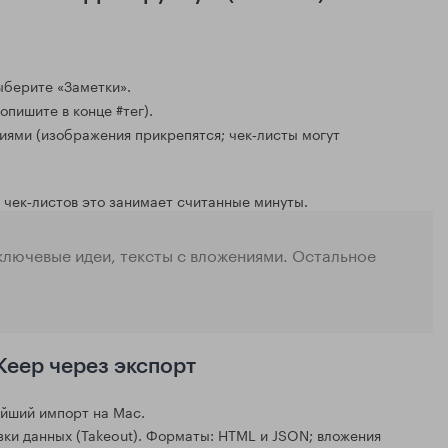
ыберите «Заметки».
опишите в конце #тег).
иями (изображения прикрепятся; чек‑листы могут
 чек‑листов это занимает считанные минуты.
 ключевые идеи, тексты с вложениями. Остальное
Keep через экспорт
ейший импорт на Mac.
зки данных (Takeout). Форматы: HTML и JSON; вложения