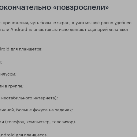
окончательно «повзрослели»
приложения, чуть больше экран, а учиться всё равно удобнее
дители Android‑планшетов активно двигают сценарий «планшет
roid для планшетов:
и;
тилусом;
и в группе;
 нестабильного интернета);
чений, больше фокуса на задачах;
и (телефон, компьютер, телевизор).
Android для планшетов.