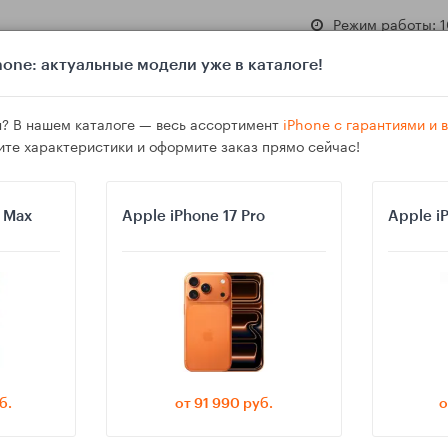
Режим работы: 1
one: актуальные модели уже в каталоге!
? В нашем каталоге — весь ассортимент
iPhone с гарантиями и
ите характеристики и оформите заказ прямо сейчас!
азине
Гарантия
Доставка
o Max
Apple iPhone 17 Pro
Apple i
id для планшетов: что изменится именно для учёбы
б.
от 91 990 руб.
о