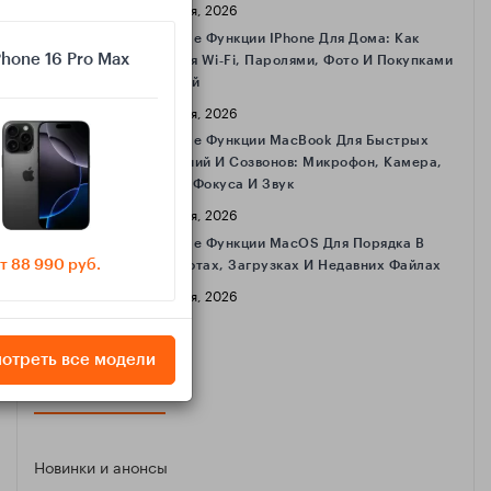
16 Апреля, 2026
Полезные Функции IPhone Для Дома: Как
Phone 16 Pro Max
Делиться Wi‑Fi, Паролями, Фото И Покупками
С Семьёй
16 Апреля, 2026
Полезные Функции MacBook Для Быстрых
Совещаний И Созвонов: Микрофон, Камера,
Режимы Фокуса И Звук
16 Апреля, 2026
Полезные Функции MacOS Для Порядка В
т 88 990 руб.
Скриншотах, Загрузках И Недавних Файлах
16 Апреля, 2026
отреть все модели
КАТЕГОРИИ
Новинки и анонсы