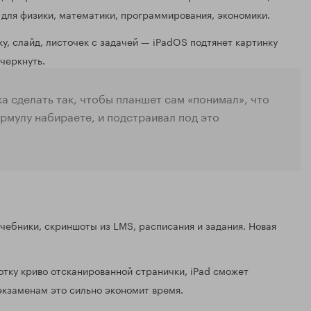
 для физики, математики, программирования, экономики.
, слайд, листочек с задачей — iPadOS подтянет картинку
дчеркнуть.
а сделать так, чтобы планшет сам «понимал», что
ормулу набираете, и подстраивал под это
учебники, скриншоты из LMS, расписания и задания. Новая
тку криво отсканированной странички, iPad сможет
 экзаменам это сильно экономит время.