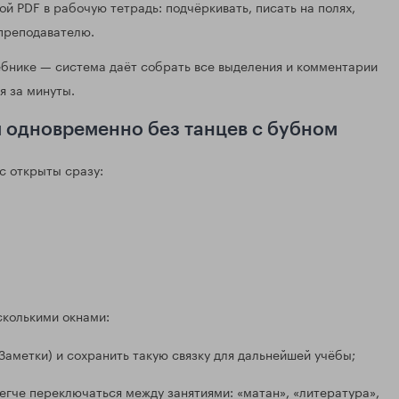
 PDF в рабочую тетрадь: подчёркивать, писать на полях,
 преподавателю.
бнике — система даёт собрать все выделения и комментарии
я за минуты.
я одновременно без танцев с бубном
с открыты сразу:
сколькими окнами:
 Заметки) и сохранить такую связку для дальнейшей учёбы;
егче переключаться между занятиями: «матан», «литература»,