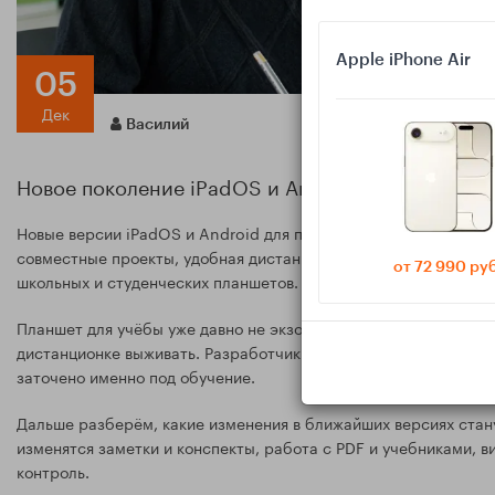
Apple iPhone Air
05
Дек
Василий
Новое поколение iPadOS и Android для планшето
Новые версии iPadOS и Android для планшетов всё заметнее з
совместные проекты, удобная дистанционка и контроль отвлеч
от 72 990 ру
школьных и студенческих планшетов.
Планшет для учёбы уже давно не экзотика: в школе и вузе с ни
дистанционке выживать. Разработчики это видят — и новое по
заточено именно под обучение.
Дальше разберём, какие изменения в ближайших версиях стану
изменятся заметки и конспекты, работа с PDF и учебниками, 
контроль.