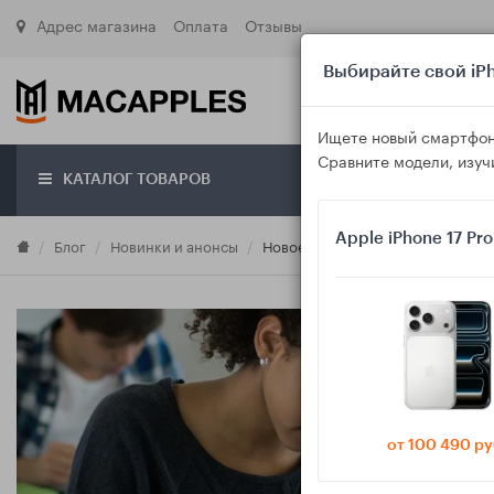
Адрес магазина
Оплата
Отзывы
Выбирайте свой iPh
Ищете новый смартфон
Сравните модели, изуч
КАТАЛОГ ТОВАРОВ
О маг
Apple iPhone 17 Pr
Блог
Новинки и анонсы
Новое поколение iPadOS и Andro
от 100 490 ру