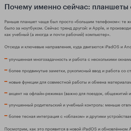
Почему именно сейчас: планшеты 
Раньше планшет чаще был просто «большим телефоном»: те же 
было за ноутбуком. Сейчас тренд другой: и Apple, и произво
как учебный (а иногда и почти рабочий) компьютер».
Отсюда и ключевые направления, куда двигаются iPadOS и And
улучшенная многозадачность и работа с несколькими окнам
более продвинутые заметки, рукописный ввод и работа со с
новые функции для совместной работы и обмена материалам
акцент на офлайн‑режимах (важно для поездок, общежитий и
улучшенный родительский и учебный контроль: меньше отвле
более тесная интеграция с «облаком» и другими устройствам
Посмотрим, как это проявится в новой iPadOS и обновлённом 