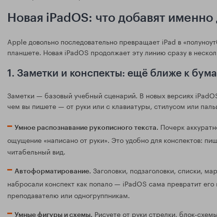
Новая iPadOS: что добавят именно
Apple довольно последовательно превращает iPad в «полуноут
планшете. Новая iPadOS продолжает эту линию сразу в нескол
1. Заметки и конспекты: ещё ближе к бум
Заметки — базовый учебный сценарий. В новых версиях iPadOS
чем вы пишете — от руки или с клавиатуры, стилусом или паль
Почерк аккуратно
Умное распознавание рукописного текста.
ощущение «написано от руки». Это удобно для конспектов: пиш
читабельный вид.
Заголовки, подзаголовки, списки, ма
Автоформатирование.
набросали конспект как попало — iPadOS сама превратит его 
преподавателю или одногруппникам.
Рисуете от руки стрелки, блок‑схем
Умные фигуры и схемы.