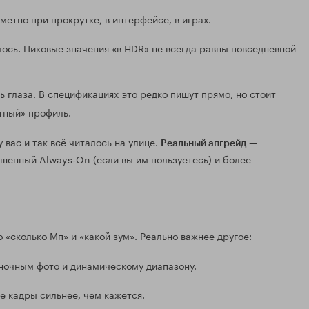
аметно при прокрутке, в интерфейсе, в играх.
алось. Пиковые значения «в HDR» не всегда равны повседневной
ть глаза. В спецификациях это редко пишут прямо, но стоит
тный» профиль.
 вас и так всё читалось на улице.
—
Реальный апгрейд
чшенный Always‑On (если вы им пользуетесь) и более
«сколько Мп» и «какой зум». Реально важнее другое:
 ночным фото и динамическому диапазону.
ые кадры сильнее, чем кажется.