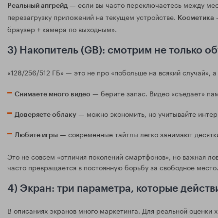
— если вы часто переключаетесь между мес
Реальный апгрейд
перезагрузку приложений на текущем устройстве.
—
Косметика
браузер + камера по выходным».
3) Накопитель (GB): смотрим не только о
«128/256/512 ГБ» — это не про «побольше на всякий случай», а 
— берите запас. Видео «съедает» пам
Снимаете много видео
— можно экономить, но учитывайте интерн
Доверяете облаку
— современные тайтлы легко занимают десятки
Любите игры
Это не совсем «отличия поколений смартфонов», но важная ло
часто превращается в постоянную борьбу за свободное место
4) Экран: три параметра, которые дейст
В описаниях экранов много маркетинга. Для реальной оценки х