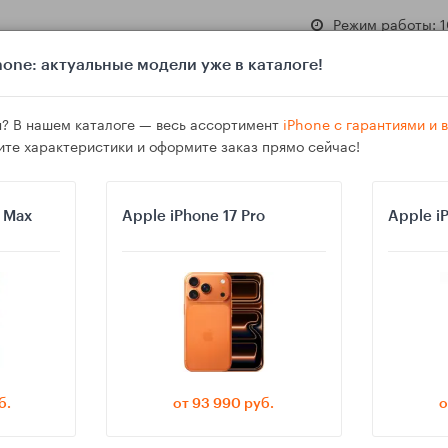
Режим работы: 1
one: актуальные модели уже в каталоге!
? В нашем каталоге — весь ассортимент
iPhone с гарантиями и
ите характеристики и оформите заказ прямо сейчас!
азине
Гарантия
Доставка
o Max
Apple iPhone 17 Pro
Apple i
тличить реальный апгрейд от «косметики» по характеристикам перед 
б.
от 93 990 руб.
о