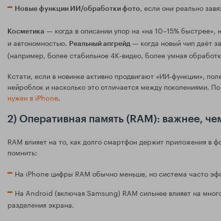
, если они реально зав
Новые функции ИИ/обработки фото
— когда в описании упор на «на 10–15% быстрее», 
Косметика
и автономностью.
— когда новый чип даёт з
Реальный апгрейд
(например, более стабильное 4K‑видео, более умная обработк
Кстати, если в новинке активно продвигают «ИИ‑функции», пол
нейроблок и насколько это отличается между поколениями. П
нужен в iPhone
.
2) Оперативная память (RAM): важнее, че
RAM влияет на то, как долго смартфон держит приложения в фо
помнить:
На iPhone цифры RAM обычно меньше, но система часто эф
На Android (включая Samsung) RAM сильнее влияет на мног
разделения экрана.