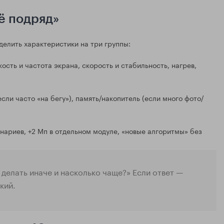
ё подряд»
делить характеристики на три группы:
кость и частота экрана, скорость и стабильность, нагрев,
если часто «на бегу»), память/накопитель (если много фото/
енариев, +2 Мп в отдельном модуле, «новые алгоритмы» без
 делать иначе и насколько чаще?» Если ответ —
кий.