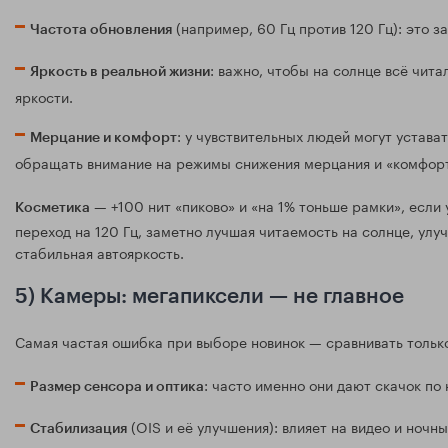
(например, 60 Гц против 120 Гц): это з
Частота обновления
: важно, чтобы на солнце всё чит
Яркость в реальной жизни
яркости.
: у чувствительных людей могут устава
Мерцание и комфорт
обращать внимание на режимы снижения мерцания и «комфор
— +100 нит «пиково» и «на 1% тоньше рамки», если у
Косметика
переход на 120 Гц, заметно лучшая читаемость на солнце, улу
стабильная автояркость.
5) Камеры: мегапиксели — не главное
Самая частая ошибка при выборе новинок — сравнивать только 
: часто именно они дают скачок по
Размер сенсора и оптика
(OIS и её улучшения): влияет на видео и ночн
Стабилизация