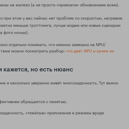
язаны на железо (а не просто «приехали» обновлением всем).
но при этом у вас сейчас нет проблем со скоростью, нагревом
аметно меньше троттлинга, лучше модем или новые сценарии
а фото ночью).
езно отдельно понимать, что именно завязано на NPU/
о теме можно посмотреть разбор:
что даёт NPU и зачем он
м кажется, но есть нюанс
не и насколько уверенно живёт многозадачность. Тут важно
фективнее обращается с памятью.
озадачность, «тяжёлые» приложения и режимы вроде