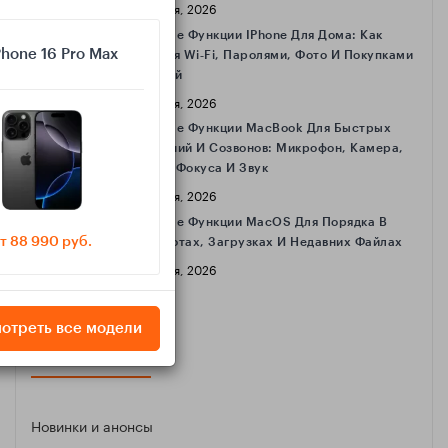
16 Апреля, 2026
Полезные Функции IPhone Для Дома: Как
Phone 16 Pro Max
Делиться Wi‑Fi, Паролями, Фото И Покупками
С Семьёй
16 Апреля, 2026
Полезные Функции MacBook Для Быстрых
Совещаний И Созвонов: Микрофон, Камера,
Режимы Фокуса И Звук
16 Апреля, 2026
Полезные Функции MacOS Для Порядка В
т 88 990 руб.
Скриншотах, Загрузках И Недавних Файлах
16 Апреля, 2026
отреть все модели
КАТЕГОРИИ
Новинки и анонсы