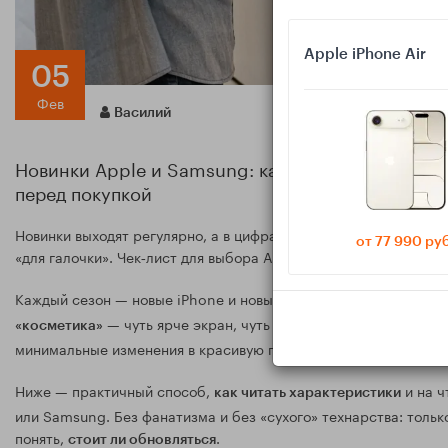
Apple iPhone Air
05
Фев
Василий
Новинки Apple и Samsung: как отличить реальн
перед покупкой
Новинки выходят регулярно, а в цифрах легко утонуть. Разбир
от 77 990 ру
«для галочки». Чек‑лист для выбора Apple и Samsung и быстрый
Каждый сезон — новые iPhone и новые Galaxy. И каждый сезон
— чуть ярче экран, чуть выше мегапиксели, на 0
«косметика»
минимальные изменения в красивую презентацию, а в карточке
Ниже — практичный способ,
и на ч
как читать характеристики
или Samsung. Без фанатизма и без «сухого» технарства: тольк
понять,
.
стоит ли обновляться