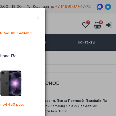
0:00 - 19:00.
Колл-центр:
+7 (499) 677-17-72
×
0
0
 выгодными ценами
.
Самовывоз
Контакты
Phone 17e
покупкой
САМОЕ ИНТЕРЕСНОЕ
Как Проверить Перед Покупкой, Подойдёт Ли
т 54 490 руб.
IPhone Или Samsung Galaxy Для Записи
Активности Без Часов