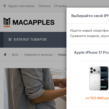
Адрес магазина
Оплата
Отзывы
Выбирайте свой iPh
Ищете новый смартфон
Сравните модели, изуч
КАТАЛОГ ТОВАРОВ
О маг
Apple iPhone 17 Pr
Блог
Новинки и анонсы
Новинки Apple и Samsung: как о
от 102 990 ру