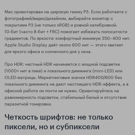
Mac ориентирован на широкую гамму P3. Если работаете с
фотографией/видео/дизайном, выбирайте монитор с
покрытием P3 (не только sRGB) и ровной калибровкой.
10‑бит (часто 8‑бит + FRC) помогает избежать полосатости
градиентов. По яркости: комфортный минимум 350–400 нит.
Apple Studio Display даёт около 600 нит — этого хватает
для яркого офиса и солнечного дня у окна.
Про HDR: честный HDR начинается с мощной подсветки
(1000+ нит в пике) и локального димминга (mini‑LED) или
OLED‑матрицы. Маркетинговые значки HDR400/600 без
локального димминга не дают настоящего HDR‑эффекта, а в
офисной работе он почти не нужен. Ориентируйтесь на
равномерность подсветки, стабильный белый и отсутствие
паразитной тонировки.
Четкость шрифтов: не только
пиксели, но и субпиксели