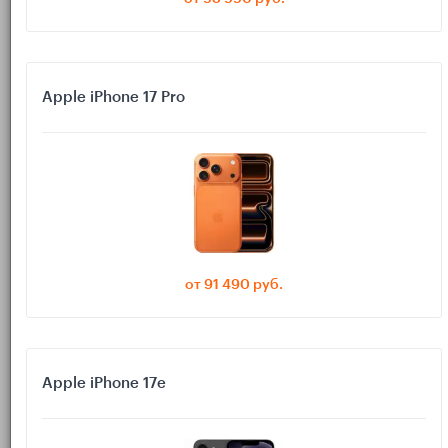
шрифты на macOS иногда «мылит». Обсудим USB‑C vs
Thunderbolt, P3 и яркость, 120 Гц и кабели. Простые
формулы выбора и реальные сценарии.
Apple iPhone 17 Pro
Если коротко: для Mac лучше всего работают дисплеи,
которые позволяют macOS включить «настоящий» HiDPI без
хитрых масштабирований. Отсюда главный ориентир: 27″ 5K
(5120×2880) — эталон четкости шрифтов и идеальный
компаньон для MacBook. Но это не единственный вариант.
Давайте разложим выбор по полочкам: 4K vs 5K, 27″ vs 32″,
HiDPI и P3, USB‑C/Thunderbolt, 60/120 Гц, а также важные
мелочи — кабели, питание по USB‑C и настройки macOS.
от 91 490 руб.
Если вы как раз присматриваете ноутбук под внешний
дисплей, загляните в каталог
Apple Macbook
— так проще
сопоставить порты и возможности графики с требуемым
разрешением и частотой.
Apple iPhone 17e
Зачем на Mac вообще нужен
HiDPI и что такое «ретина» вне