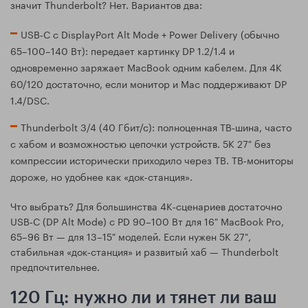
значит Thunderbolt? Нет. Вариантов два:
USB‑C с DisplayPort Alt Mode + Power Delivery (обычно
65–100–140 Вт): передает картинку DP 1.2/1.4 и
одновременно заряжает MacBook одним кабелем. Для 4K
60/120 достаточно, если монитор и Mac поддерживают DP
1.4/DSC.
Thunderbolt 3/4 (40 Гбит/с): полноценная TB‑шина, часто
с хабом и возможностью цепочки устройств. 5K 27″ без
компрессии исторически приходило через TB. TB‑мониторы
дороже, но удобнее как «док‑станция».
Что выбрать? Для большинства 4K‑сценариев достаточно
USB‑C (DP Alt Mode) с PD 90–100 Вт для 16″ MacBook Pro,
65–96 Вт — для 13–15″ моделей. Если нужен 5K 27″,
стабильная «док‑станция» и развитый хаб — Thunderbolt
предпочтительнее.
120 Гц: нужно ли и тянет ли ваш