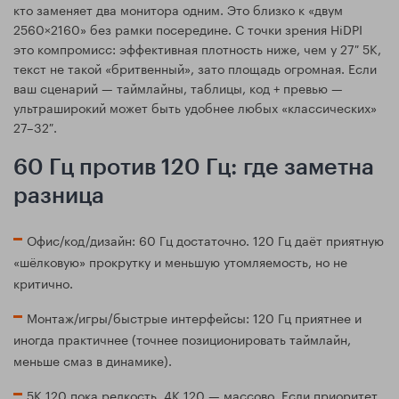
кто заменяет два монитора одним. Это близко к «двум
2560×2160» без рамки посередине. С точки зрения HiDPI
это компромисс: эффективная плотность ниже, чем у 27″ 5K,
текст не такой «бритвенный», зато площадь огромная. Если
ваш сценарий — таймлайны, таблицы, код + превью —
ультраширокий может быть удобнее любых «классических»
27–32″.
60 Гц против 120 Гц: где заметна
разница
Офис/код/дизайн: 60 Гц достаточно. 120 Гц даёт приятную
«шёлковую» прокрутку и меньшую утомляемость, но не
критично.
Монтаж/игры/быстрые интерфейсы: 120 Гц приятнее и
иногда практичнее (точнее позиционировать таймлайн,
меньше смаз в динамике).
5K 120 пока редкость, 4K 120 — массово. Если приоритет