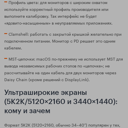
Профиль цвета: для мониторов с широким охватом
используйте корректный профиль производителя или
выполните калибровку. Так интерфейс не будет
«ядовито‑насыщенным» в неуправляемых приложениях.
Clamshell: работать с закрытой крышкой желательно при
подключенном питании. Монитор с PD решает это одним
кабелем.
MST‑цепочки: macOS по‑прежнему не использует MST для
вывода независимых рабочих столов по «цепочке»; не
рассчитывайте на один кабель для двух мониторов через
Daisy Chain (кроме решений с DisplayLink).
Ультраширокие экраны
(5K2K/5120×2160 и 3440×1440):
кому и зачем
Формат 5K2K (5120×2160, обычно 34–40″) популярен у тех,