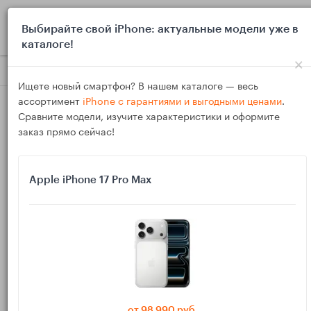
0
Выбирайте свой iPhone: актуальные модели уже в
каталоге!
×
Блог
Выбор и покупка
Монитор для MacBook в 2025: 4K ил
Ищете новый смартфон? В нашем каталоге — весь
ассортимент
iPhone с гарантиями и выгодными ценами
.
Сравните модели, изучите характеристики и оформите
заказ прямо сейчас!
Apple iPhone 17 Pro Max
06
Ноя
13099
Василий
Монитор для MacBook в 2025: 4K или 5K, 27″
или 32″, USB‑C/Thunderbolt и HiDPI
Разбираем, какой монитор лучше подходит к MacBook в
2025 году: 4K или 5K, 27″ или 32″, что такое HiDPI и почему
от 98 990 руб.