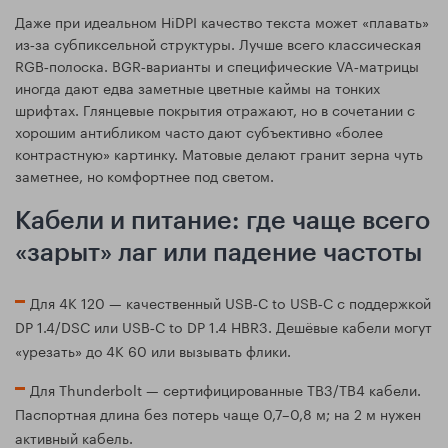
Даже при идеальном HiDPI качество текста может «плавать»
из‑за субпиксельной структуры. Лучше всего классическая
RGB‑полоска. BGR‑варианты и специфические VA‑матрицы
иногда дают едва заметные цветные каймы на тонких
шрифтах. Глянцевые покрытия отражают, но в сочетании с
хорошим антибликом часто дают субъективно «более
контрастную» картинку. Матовые делают гранит зерна чуть
заметнее, но комфортнее под светом.
Кабели и питание: где чаще всего
«зарыт» лаг или падение частоты
Для 4K 120 — качественный USB‑C to USB‑C с поддержкой
DP 1.4/DSC или USB‑C to DP 1.4 HBR3. Дешёвые кабели могут
«урезать» до 4K 60 или вызывать флики.
Для Thunderbolt — сертифицированные TB3/TB4 кабели.
Паспортная длина без потерь чаще 0,7–0,8 м; на 2 м нужен
активный кабель.