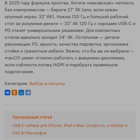
В 2025 году формула простая. Хотите «маковскую» четкость
без компромиссов — берите 27″ 5K (или, если нужен
крупный экран, 32″ 6K). Нужны 120 Гц и большой рабочий
стол за разумные деньги — 32″ 4K 120 Гц с хорошим USB‑C и
PD станет универсальным решением. Для компактных
столов идеально заходит 24″ 4K. Остальное — детали
реализации: P3, яркость, качество подсветки, эргономика
стойки и грамотные кабели. Важно, что бы вы ни выбрали —
macOS умеет отлично работать с внешними дисплеями,
если соблюсти логику HiDPI и подобрать правильное
подключение.
Категория:
Выбор и покупка
Предыдущая статья
USB‑C кабели для iPhone, iPad и Mac: скорость, e‑marker и
240 Вт без мифов