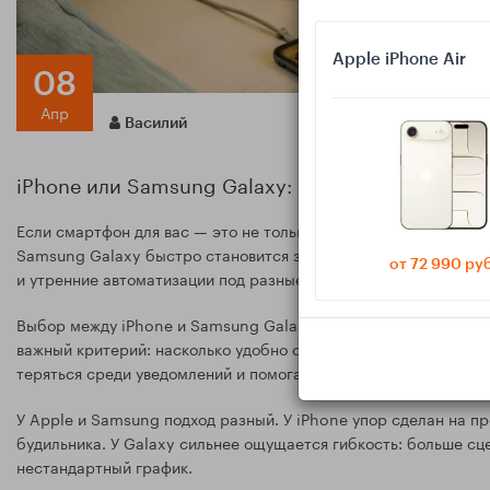
Apple iPhone Air
08
Апр
Василий
iPhone или Samsung Galaxy: что удобнее для бу
Если смартфон для вас — это не только связь, но и помощник д
Samsung Galaxy быстро становится заметной. Разбираем, где
от 72 990 ру
и утренние автоматизации под разные привычки и график.
Выбор между iPhone и Samsung Galaxy часто сводят к камерам
важный критерий: насколько удобно смартфон ведёт себя ночь
теряться среди уведомлений и помогать держать понятный реж
У Apple и Samsung подход разный. У iPhone упор сделан на пр
будильника. У Galaxy сильнее ощущается гибкость: больше сц
нестандартный график.