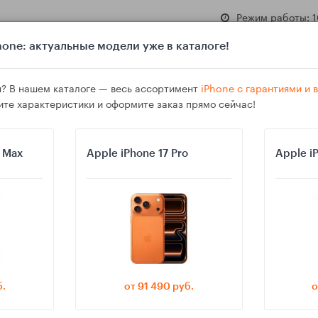
Режим работы: 1
one: актуальные модели уже в каталоге!
? В нашем каталоге — весь ассортимент
iPhone с гарантиями и
ите характеристики и оформите заказ прямо сейчас!
азине
Гарантия
Доставка
o Max
Apple iPhone 17 Pro
Apple i
ля будильников, режима сна и утренних сценариев
б.
от 91 490 руб.
о