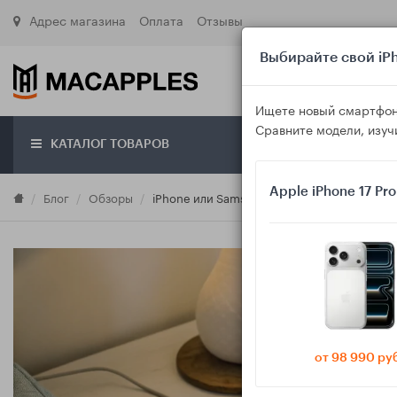
Адрес магазина
Оплата
Отзывы
Выбирайте свой iPh
Ищете новый смартфон
Сравните модели, изуч
КАТАЛОГ ТОВАРОВ
О маг
Apple iPhone 17 Pr
Блог
Обзоры
iPhone или Samsung Galaxy: что удобнее д
от 98 990 ру