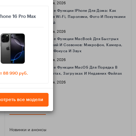
16 Апреля, 2026
Полезные Функции IPhone Для Дома: Как
Phone 16 Pro Max
Делиться Wi‑Fi, Паролями, Фото И Покупками
С Семьёй
16 Апреля, 2026
Полезные Функции MacBook Для Быстрых
Совещаний И Созвонов: Микрофон, Камера,
Режимы Фокуса И Звук
16 Апреля, 2026
Полезные Функции MacOS Для Порядка В
т 88 990 руб.
Скриншотах, Загрузках И Недавних Файлах
16 Апреля, 2026
отреть все модели
КАТЕГОРИИ
Новинки и анонсы