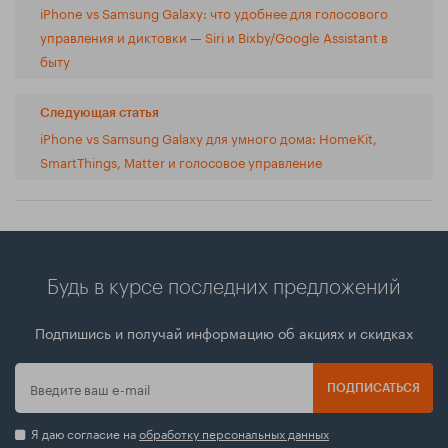
iPhone vs Samsung Galaxy: что удобнее для голосового
управления и диктовки — Siri и Bixby/Google Assistant в
быту
Следующая статья
iPhone vs Samsung Galaxy для умного дома: HomeKit,
SmartThings, Matter и голосовое управление
Будь в курсе последних предложений
Подпишись и получай информацию об акциях и скидках
ПОДПИСАТЬСЯ
Я даю согласие на
обработку персональных данных