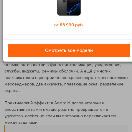
Но если вам критично держать много приложений в
состоянии «как было», нюансы использования становятся
важнее цифры в характеристиках.
от 88 990 руб.
Android (на примере Samsung Galaxy):
больше свободы — больше смысла в
запасе RAM
Смотреть все модели
Android-смартфоны, включая Samsung Galaxy, чаще держат
больше активностей в фоне: синхронизация, уведомления,
службы, виджеты, режимы оболочки. А ещё у многих
пользователей сценарии более «разношерстные»: несколько
мессенджеров, два аккаунта, плавающие окна, разделение
экрана.
Практический эффект: в Android дополнительная
оперативная память чаще реально превращается в
удобство, особенно если вы постоянно переключаетесь
между задачами.