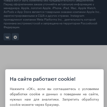
Перед оформлением заказа уточняйте актуальную информацию у
менеджера. Apple, логотип Apple, iPhone, iPad, Mac, Apple Watch,
AirPods и App Store являются товарными знаками компании Apple Inc.,
зарегистрированными в США и других странах. Instagram
принадлежит компании Meta Platforms Inc., деятельность которой
признана экстремистской и запрещена на территории Российской
Федерации.
На сайте работают cookie!
Нажмите «ОК», если вы соглашаетесь с условиями
обработки cookie
и данных о поведении на сайте,
нужных нам для аналитики. Запретить обработку
cookie можете через браузер.