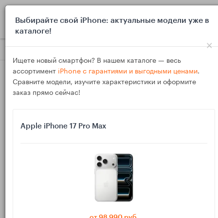
0
Выбирайте свой iPhone: актуальные модели уже в
каталоге!
×
Блог
Обзоры
iPhone и Samsung Galaxy: сколько операт
Ищете новый смартфон? В нашем каталоге — весь
ассортимент
iPhone с гарантиями и выгодными ценами
.
Сравните модели, изучите характеристики и оформите
заказ прямо сейчас!
Apple iPhone 17 Pro Max
04
Мар
349
Василий
iPhone и Samsung Galaxy: сколько
оперативной памяти реально нужно без
цифромании
от 98 990 руб.