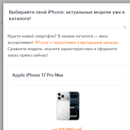
0
Выбирайте свой iPhone: актуальные модели уже в
каталоге!
×
Блог
Выбор и покупка
Игровой iPhone 2025: iPhone 15 Pro
Ищете новый смартфон? В нашем каталоге — весь
ассортимент
iPhone с гарантиями и выгодными ценами
.
Сравните модели, изучите характеристики и оформите
заказ прямо сейчас!
Apple iPhone 17 Pro Max
10
Ноя
3023
Василий
Игровой iPhone 2025: iPhone 15 Pro, 16 Pro или
17 Pro — температура, FPS и 120 Гц
Какой iPhone выбрать для игр в 2025 году: 15 Pro, 16 Pro или
подождать 17 Pro? Разбираем стабильный FPS, троттлинг и
от 101 990 руб.