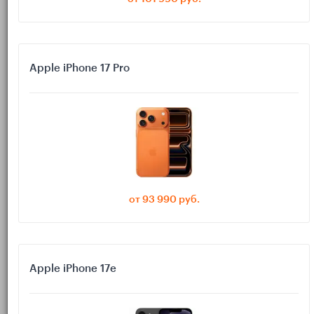
нагрев, особенности 120 Гц, автономность и нюансы
настроек. Дадим практические выводы для экшенов, MOBA и
«тяжёлых» RPG.
Apple iPhone 17 Pro
Игры — лучший стресс‑тест для смартфона. В 2025 году у
геймеров на iPhone на руках сразу три актуальных
направления: бывший флагман iPhone 15 Pro (выгоден по
цене), свежий iPhone 16 Pro (с заметной переработкой
охлаждения) и будущий iPhone 17 Pro (ожидается осенью).
Вопрос один: какой из них даст более высокий и стабильный
FPS при комфортной температуре корпуса и честной
120‑герцовой плавности? Ниже — практичный разбор без
маркетинговой пыли.
от 93 990 руб.
Ключи выбора для геймера: что
действительно важно
Apple iPhone 17e
Стабильный FPS, а не пиковый. Важно, насколько кадры
держатся через 15–30 минут, когда нагрев максимальный.