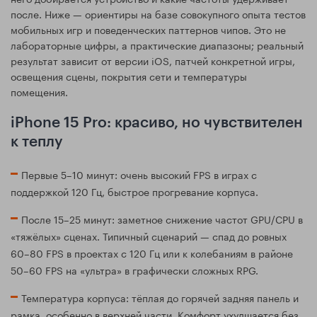
после. Ниже — ориентиры на базе совокупного опыта тестов
мобильных игр и поведенческих паттернов чипов. Это не
лабораторные цифры, а практические диапазоны; реальный
результат зависит от версии iOS, патчей конкретной игры,
освещения сцены, покрытия сети и температуры
помещения.
iPhone 15 Pro: красиво, но чувствителен
к теплу
Первые 5–10 минут: очень высокий FPS в играх с
поддержкой 120 Гц, быстрое прогревание корпуса.
После 15–25 минут: заметное снижение частот GPU/CPU в
«тяжёлых» сценах. Типичный сценарий — спад до ровных
60–80 FPS в проектах с 120 Гц или к колебаниям в районе
50–60 FPS на «ультра» в графически сложных RPG.
Температура корпуса: тёплая до горячей задняя панель и
рамка, особенно в верхней части. Комфорт ухудшается без