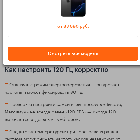
Все три рассматриваемые модели Pro поддерживают
дисплей 120 Гц (ProMotion). Это не гарантия 120 FPS в
от 88 990 руб.
любой игре: ограничение может быть в самом приложении
(профили 60/90/120), в настройках графики или в тепловом
бюджете. По теме экрана и технологий подсветки будет
полезно почитать
сравнение OLED и MicroLED для дисплеев
Смотреть все модели
iPhone
.
Как настроить 120 Гц корректно
Отключите режим энергосбережения — он урезает
частоты и может фиксировать 60 Гц.
Проверьте настройки самой игры: профиль «Высоко/
Максимум» не всегда равен «120 FPS» — иногда 120
включается отдельным тумблером.
Следите за температурой: при перегреве игра или
система могут снижать частоту кадров независимо от