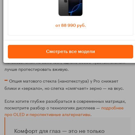
OLED (iPad Pro)
Глубокий чёрный, высокий контраст, тоньше корпус —
картинка приятно «бумажная», особенно в тёмных темах.
от 88 990 руб.
Для белых страниц OLED расходует больше энергии, чем
LCD; тёмные темы и режимы чтения уменьшают расход.
Смотреть все модели
Присутствует ШИМ, но с высокой частотой; большинство
пользователей не замечает, однако особо чувствительным
лучше протестировать вживую.
Опция матового стекла (нанотекстура) у Pro снижает
блики и «зеркало», но слегка «смягчает» зерно — на вкус.
Если хотите глубже разобраться в современных матрицах,
посмотрите разбор о технологиях дисплеев —
подробнее
про OLED и перспективные альтернативы
.
Комфорт для глаз — это не только