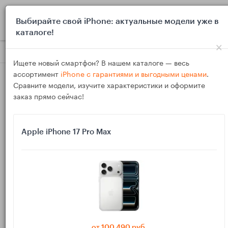
0
Выбирайте свой iPhone: актуальные модели уже в
каталоге!
×
Блог
Выбор и покупка
iPad для чтения и серфинга: лёгки
Ищете новый смартфон? В нашем каталоге — весь
ассортимент
iPhone с гарантиями и выгодными ценами
.
Сравните модели, изучите характеристики и оформите
заказ прямо сейчас!
Apple iPhone 17 Pro Max
16
Ноя
1921
Василий
iPad для чтения и серфинга: лёгкие модели и
экраны без усталости глаз
Подбираете iPad для чтения книг, статей и серфинга?
Разбираем, какие модели легче в руке, какие экраны
от 100 490 руб.