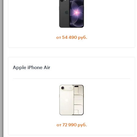
комбинация факторов:
Вес и баланс корпуса — чтобы держать одной рукой или
долго на коленях.
Тип дисплея и антибликовые покрытия — меньше
от 54 490 руб.
отражений, выше контраст, спокойная картинка.
Отсутствие заметного ШИМ (Широтно-Импульсная
Модуляция) или его высокая частота.
Apple iPhone Air
Настройки цветовой температуры (True Tone), тёплые
тона вечером, читаемая «бумажная» гамма.
Плавность прокрутки (60 или 120 Гц) — меньше смаза
текста при скролле.
Плотность пикселей и шрифтовая отрисовка — чтобы
мелкий текст был чётким без «лестниц».
от 72 990 руб.
Автономность — чтобы не думать о зарядке в течение дня.