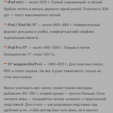
— около 300 г. Самый «карманный» и лёгкий.
iPad mini
Удобно читать в метро, держать одной рукой. Плотность 326
ppi — текст максимально чёткий.
— около 460–480 г. Универсальный
iPad / iPad Air 11″
формат для дома и учёбы, комфортный веб-сёрфинг,
журнальные макеты.
— около 440–450 г. Тоньше и легче
iPad Pro 11″
большинства 11″, плюс 120 Гц.
— ~580–620 г. Для газетных полос,
13″ модели (Air/Pro)
PDF и сплит-экрана. На вес в руке тяжеловато, лучше на
стол или колени.
Важно учитывать вес чехла: самая тонкая накладка
добавляет 80–150 г, клавиатурный — кратно больше. Если
читаете лёжа — понравятся лёгкие «книжки» с треугольной
подставкой. Для стола — регулируемая подставка под
удобный угол, чтобы взгляд был чуть вниз, не в наклон.