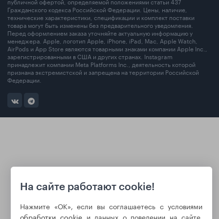
публичной офертой, определяемой положениями статьи 437
Гражданского кодекса Российской Федерации. Цены, наличие,
технические характеристики, спецификации и комплект поставки
товара могут быть изменены без предварительного уведомления.
Перед оформлением заказа уточняйте актуальную информацию у
менеджера. Apple, логотип Apple, iPhone, iPad, Mac, Apple Watch,
AirPods и App Store являются товарными знаками компании Apple Inc.,
зарегистрированными в США и других странах. Instagram
принадлежит компании Meta Platforms Inc., деятельность которой
признана экстремистской и запрещена на территории Российской
Федерации.
На сайте работают cookie!
Нажмите «ОК», если вы соглашаетесь с условиями
обработки cookie
и данных о поведении на сайте,