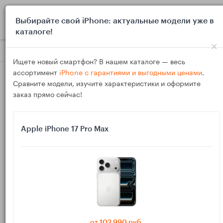
0
Выбирайте свой iPhone: актуальные модели уже в
каталоге!
×
Блог
Инструкции
Фотоимпорт на iPad Pro M4: SD UHS‑II,
Ищете новый смартфон? В нашем каталоге — весь
ассортимент
iPhone с гарантиями и выгодными ценами
.
Сравните модели, изучите характеристики и оформите
заказ прямо сейчас!
Apple iPhone 17 Pro Max
07
Ноя
360
Василий
Фотоимпорт на iPad Pro M4: SD UHS‑II,
переименование и каталоги в «Файлах»
Если снимаете на камеру и отбираете материал на iPad,
этот гайд покажет устойчивый рабочий поток: подключение
от 102 990 руб.