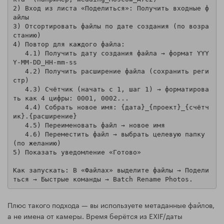
2) Вход из листа «Поделиться»: Получить входные ф
айлы

3) Отсортировать файлы по дате создания (по возра
станию)

4) Повтор для каждого файла:

   4.1) Получить дату создания файла → формат YYY
Y-MM-DD_HH-mm-ss

   4.2) Получить расширение файла (сохранить реги
стр)

   4.3) Счётчик (начать с 1, шаг 1) → форматирова
ть как 4 цифры: 0001, 0002...

   4.4) Собрать новое имя: {дата}_{проект}_{счётч
ик}.{расширение}

   4.5) Переименовать файл → новое имя

   4.6) Переместить файл → выбрать целевую папку 
(по желанию)

5) Показать уведомление «Готово»

Как запускать: В «Файлах» выделите файлы → Подели
Плюс такого подхода — вы используете метаданные файлов,
а не имена от камеры. Время берётся из EXIF/даты