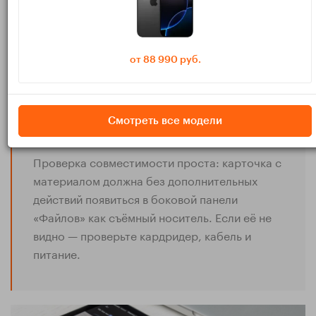
следите за надёжностью. Подобрать надёжные хабы и
кабели можно в разделе
аксессуары для Apple
.
Формат SD‑карты
от 88 990 руб.
Для карт 64 ГБ и больше используйте exFAT — это самый
совместимый вариант. Он корректно читается и камерой, и
Смотреть все модели
iPadOS.
Проверка совместимости проста: карточка с
материалом должна без дополнительных
действий появиться в боковой панели
«Файлов» как съёмный носитель. Если её не
видно — проверьте кардридер, кабель и
питание.