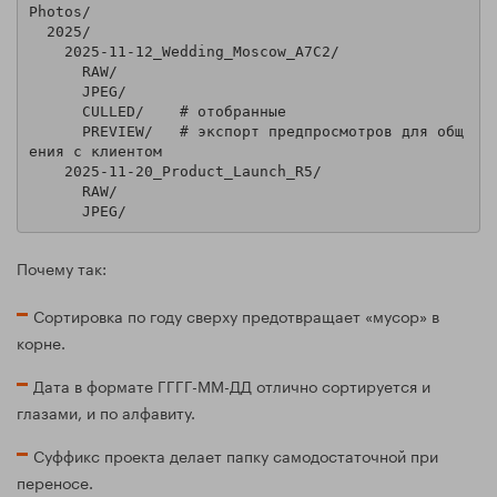
Photos/

  2025/

    2025-11-12_Wedding_Moscow_A7C2/

      RAW/

      JPEG/

      CULLED/    # отобранные

      PREVIEW/   # экспорт предпросмотров для общ
ения с клиентом

    2025-11-20_Product_Launch_R5/

      RAW/

Почему так:
Сортировка по году сверху предотвращает «мусор» в
корне.
Дата в формате ГГГГ-ММ-ДД отлично сортируется и
глазами, и по алфавиту.
Суффикс проекта делает папку самодостаточной при
переносе.