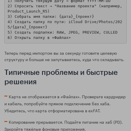
1) Получить текущую дату → формат YYYY-MM-DD

2) Спросить текст → "Название проекта" (например, 
Product_Launch_R5)

3) Собрать имя папки: {дата}_{проект}

4) Создать папку по пути: iCloud Drive/Photos/202
5/{дата}_{проект}

5) Создать подпапки: RAW, JPEG, PREVIEW, CULLED

Теперь перед импортом вы за секунду готовите целевую
структуру и больше не запутываетесь, куда что складывать.
Типичные проблемы и быстрые
решения
Карта не отображается в «Файлах». Проверьте кардридер
и кабель, попробуйте прямое подключение без хаба.
Убедитесь, что карта отформатирована в exFAT.
Копирование прерывается. Подайте питание на хаб (PD).
Закройте тяжёлые фоновые приложения.