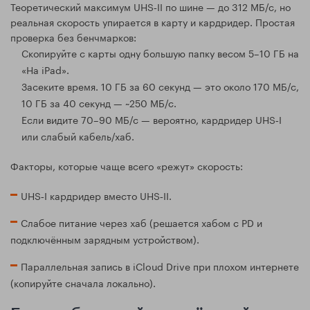
Теоретический максимум UHS‑II по шине — до 312 МБ/с, но
реальная скорость упирается в карту и кардридер. Простая
проверка без бенчмарков:
Скопируйте с карты одну большую папку весом 5–10 ГБ на
«На iPad».
Засеките время. 10 ГБ за 60 секунд — это около 170 МБ/с,
10 ГБ за 40 секунд — ~250 МБ/с.
Если видите 70–90 МБ/с — вероятно, кардридер UHS‑I
или слабый кабель/хаб.
Факторы, которые чаще всего «режут» скорость:
UHS‑I кардридер вместо UHS‑II.
Слабое питание через хаб (решается хабом с PD и
подключённым зарядным устройством).
Параллельная запись в iCloud Drive при плохом интернете
(копируйте сначала локально).