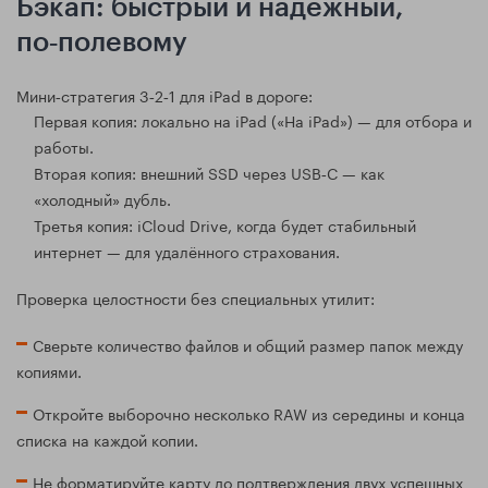
Бэкап: быстрый и надёжный,
по‑полевому
Мини‑стратегия 3‑2‑1 для iPad в дороге:
Первая копия: локально на iPad («На iPad») — для отбора и
работы.
Вторая копия: внешний SSD через USB‑C — как
«холодный» дубль.
Третья копия: iCloud Drive, когда будет стабильный
интернет — для удалённого страхования.
Проверка целостности без специальных утилит:
Сверьте количество файлов и общий размер папок между
копиями.
Откройте выборочно несколько RAW из середины и конца
списка на каждой копии.
Не форматируйте карту до подтверждения двух успешных