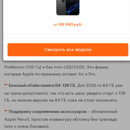
Чего ждать по железу
С большой долей вероятности базовый
получит:
iPad 2026
от 88 990 руб.
или урезанный
Чип уровня A‑серии последних двух лет
вариант старшего M‑чипа. Цель – чтобы планшет уверенно
тянул актуальный iPadOS ещё 5–6 лет.
Смотреть все модели
с IPS‑матрицей, без
Экран около 10,9–11 дюймов
ProMotion (120 Гц) и без mini‑LED/OLED. Это фишки,
которые Apple по-прежнему оставит Air и Pro.
. Для 2026‑го 64 ГБ уже
Базовый объём памяти 64–128 ГБ
на грани допустимого, так что есть шанс увидеть старт с 128
ГБ, но эконом‑версию на 64 ГБ тоже не стоит исключать.
– обновлённый
Поддержку современных аксессуаров
Apple Pencil, простую клавиатуру‑обложку без трекпада
(или с очень базовым).