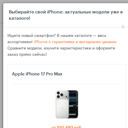
0
Выбирайте свой iPhone: актуальные модели уже в
каталоге!
×
Блог
Новинки и анонсы
Новые iPad 2026: чего ждать от ба
Ищете новый смартфон? В нашем каталоге — весь
ассортимент
iPhone с гарантиями и выгодными ценами
.
Сравните модели, изучите характеристики и оформите
заказ прямо сейчас!
Apple iPhone 17 Pro Max
24
Ноя
10475
Василий
Новые iPad 2026: чего ждать от базового, Air и
Pro и какой выбрать
В 2026 году Apple, скорее всего, обновит всю линейку
планшетов: базовый iPad, iPad Air и iPad Pro. В материале
от 100 490 руб.