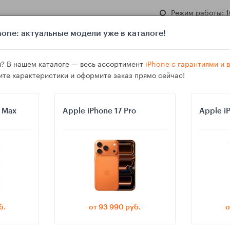
Режим работы: 1
one: актуальные модели уже в каталоге!
? В нашем каталоге — весь ассортимент
iPhone с гарантиями и
ите характеристики и оформите заказ прямо сейчас!
азине
Гарантия
Доставка
o Max
Apple iPhone 17 Pro
Apple i
о ждать и какую модель выбрать
б.
от 93 990 руб.
о