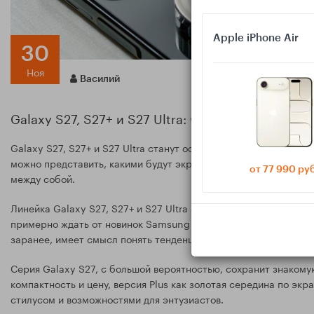
Apple iPhone Air
30
Ноя
Василий
Galaxy S27, S27+ и S27 Ultra: чего ждать и каку
Galaxy S27, S27+ и S27 Ultra станут основными флагманами S
можно представить, какими будут экраны, камеры, батарея и И
от 77 990 ру
между собой.
Линейка Galaxy S27, S27+ и S27 Ultra ещё не представлена оф
примерно ждать от новинок Samsung и как между собой разъ
заранее, имеет смысл понять тенденции сейчас, чтобы решить,
Серия Galaxy S27, с большой вероятностью, сохранит знакомую
компактность и цену, версия Plus как золотая середина по эк
стилусом и возможностями для энтузиастов.