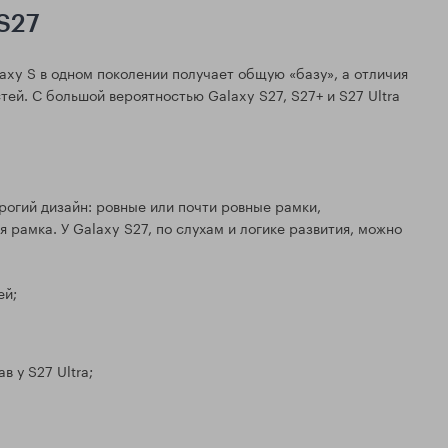
 S27
axy S в одном поколении получает общую «базу», а отличия
ей. С большой вероятностью Galaxy S27, S27+ и S27 Ultra
рогий дизайн: ровные или почти ровные рамки,
рамка. У Galaxy S27, по слухам и логике развития, можно
ей;
 у S27 Ultra;