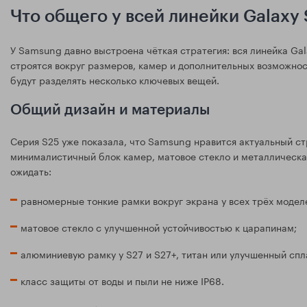
Что общего у всей линейки Galaxy
У Samsung давно выстроена чёткая стратегия: вся линейка Gal
строятся вокруг размеров, камер и дополнительных возможност
будут разделять несколько ключевых вещей.
Общий дизайн и материалы
Серия S25 уже показала, что Samsung нравится актуальный ст
минималистичный блок камер, матовое стекло и металлическая 
ожидать:
равномерные тонкие рамки вокруг экрана у всех трёх модел
матовое стекло с улучшенной устойчивостью к царапинам;
алюминиевую рамку у S27 и S27+, титан или улучшенный сплав
класс защиты от воды и пыли не ниже IP68.