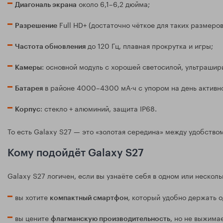
около 6,1–6,2 дюйма;
Диагональ экрана
Full HD+ (достаточно чёткое для таких размеров
Разрешение
до 120 Гц, плавная прокрутка и игры;
Частота обновления
: основной модуль с хорошей светосилой, ультрашир
Камеры
в районе 4000–4300 мА·ч с упором на день активн
Батарея
: стекло + алюминий, защита IP68.
Корпус
То есть Galaxy S27 — это «золотая середина» между удобство
Кому подойдёт Galaxy S27
Galaxy S27 логичен, если вы узнаёте себя в одном или несколь
вы хотите
, который удобно держать о
компактный смартфон
вы цените
, но не выжима
флагманскую производительность