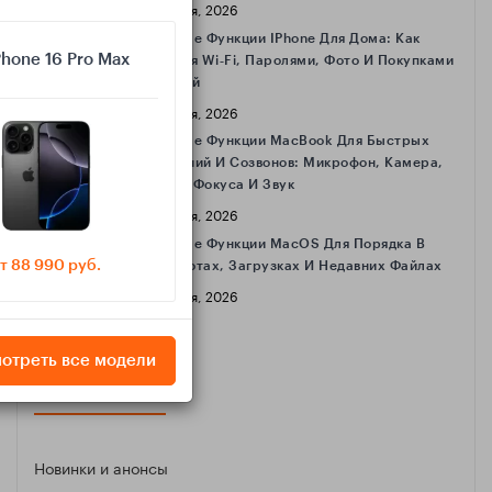
16 Апреля, 2026
Полезные Функции IPhone Для Дома: Как
Phone 16 Pro Max
Делиться Wi‑Fi, Паролями, Фото И Покупками
С Семьёй
16 Апреля, 2026
Полезные Функции MacBook Для Быстрых
Совещаний И Созвонов: Микрофон, Камера,
Режимы Фокуса И Звук
16 Апреля, 2026
Полезные Функции MacOS Для Порядка В
т 88 990 руб.
Скриншотах, Загрузках И Недавних Файлах
16 Апреля, 2026
отреть все модели
КАТЕГОРИИ
Новинки и анонсы