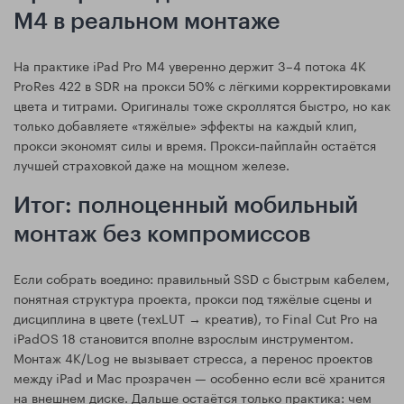
M4 в реальном монтаже
На практике iPad Pro M4 уверенно держит 3–4 потока 4K
ProRes 422 в SDR на прокси 50% с лёгкими корректировками
цвета и титрами. Оригиналы тоже скроллятся быстро, но как
только добавляете «тяжёлые» эффекты на каждый клип,
прокси экономят силы и время. Прокси‑пайплайн остаётся
лучшей страховкой даже на мощном железе.
Итог: полноценный мобильный
монтаж без компромиссов
Если собрать воедино: правильный SSD с быстрым кабелем,
понятная структура проекта, прокси под тяжёлые сцены и
дисциплина в цвете (техLUT → креатив), то Final Cut Pro на
iPadOS 18 становится вполне взрослым инструментом.
Монтаж 4K/Log не вызывает стресса, а перенос проектов
между iPad и Mac прозрачен — особенно если всё хранится
на внешнем диске. Дальше остаётся только практика: чем