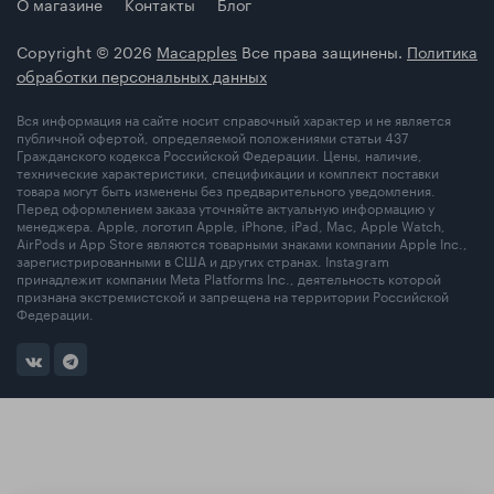
О магазине
Контакты
Блог
Copyright © 2026
Macapples
Все права защинены.
Политика
обработки персональных данных
Вся информация на сайте носит справочный характер и не является
публичной офертой, определяемой положениями статьи 437
Гражданского кодекса Российской Федерации. Цены, наличие,
технические характеристики, спецификации и комплект поставки
товара могут быть изменены без предварительного уведомления.
Перед оформлением заказа уточняйте актуальную информацию у
менеджера. Apple, логотип Apple, iPhone, iPad, Mac, Apple Watch,
AirPods и App Store являются товарными знаками компании Apple Inc.,
зарегистрированными в США и других странах. Instagram
принадлежит компании Meta Platforms Inc., деятельность которой
признана экстремистской и запрещена на территории Российской
Федерации.