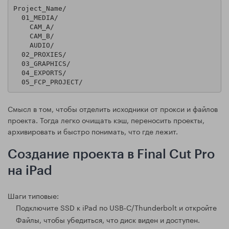
Project_Name/

  01_MEDIA/

    CAM_A/

    CAM_B/

    AUDIO/

  02_PROXIES/

  03_GRAPHICS/

  04_EXPORTS/

Смысл в том, чтобы отделить исходники от прокси и файлов
проекта. Тогда легко очищать кэш, переносить проекты,
архивировать и быстро понимать, что где лежит.
Создание проекта в Final Cut Pro
на iPad
Шаги типовые:
Подключите SSD к iPad по USB‑C/Thunderbolt и откройте
Файлы, чтобы убедиться, что диск виден и доступен.