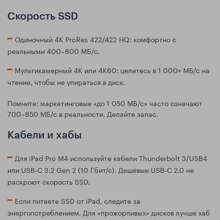
Скорость SSD
Одиночный 4K ProRes 422/422 HQ: комфортно с
реальными 400–800 МБ/с.
Мультикамерный 4K или 4K60: целитесь в 1 000+ МБ/с на
чтение, чтобы не упираться в диск.
Помните: маркетинговые «до 1 050 МБ/с» часто означают
700–850 МБ/с в реальности. Делайте запас.
Кабели и хабы
Для iPad Pro M4 используйте кабели Thunderbolt 3/USB4
или USB‑C 3.2 Gen 2 (10 Гбит/с). Дешёвые USB‑C 2.0 не
раскроют скорость SSD.
Если питаете SSD от iPad, следите за
энергопотреблением. Для «прожорливых» дисков лучше хаб