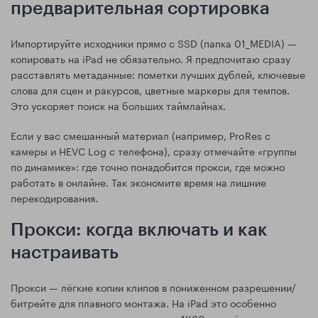
предварительная сортировка
Импортируйте исходники прямо с SSD (папка 01_MEDIA) —
копировать на iPad не обязательно. Я предпочитаю сразу
расставлять метаданные: пометки лучших дублей, ключевые
слова для сцен и ракурсов, цветные маркеры для темпов.
Это ускоряет поиск на больших таймлайнах.
Если у вас смешанный материал (например, ProRes с
камеры и HEVC Log с телефона), сразу отмечайте «группы
по динамике»: где точно понадобится прокси, где можно
работать в онлайне. Так экономите время на лишние
перекодирования.
Прокси: когда включать и как
настраивать
Прокси — лёгкие копии клипов в пониженном разрешении/
битрейте для плавного монтажа. На iPad это особенно
полезно для многокамерных сцен, 4K60 и тяжёлых