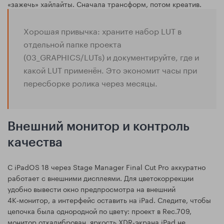
«зажечь» хайлайты. Сначала трансформ, потом креатив.
Хорошая привычка: храните набор LUT в
отдельной папке проекта
(03_GRAPHICS/LUTs) и документируйте, где и
какой LUT применён. Это экономит часы при
пересборке ролика через месяцы.
Внешний монитор и контроль
качества
С iPadOS 18 через Stage Manager Final Cut Pro аккуратно
работает с внешними дисплеями. Для цветокоррекции
удобно вывести окно предпросмотра на внешний
4K‑монитор, а интерфейс оставить на iPad. Следите, чтобы
цепочка была однородной по цвету: проект в Rec.709,
монитор откалиброван, яркость XDR‑экрана iPad не