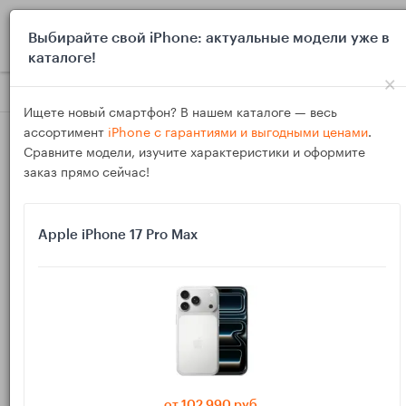
0
Выбирайте свой iPhone: актуальные модели уже в
каталоге!
×
Блог
Инструкции
Final Cut Pro на iPadOS 18: 4K/Log, пр
Ищете новый смартфон? В нашем каталоге — весь
ассортимент
iPhone с гарантиями и выгодными ценами
.
Сравните модели, изучите характеристики и оформите
заказ прямо сейчас!
Apple iPhone 17 Pro Max
07
Ноя
666
Василий
Final Cut Pro на iPadOS 18: 4K/Log, прокси и
монтаж с внешним SSD
Разбираем рабочий процесс монтажа на iPad Pro M4 в Final
Cut Pro: импорт 4K/Log, создание прокси и хранение кэша
от 102 990 руб.