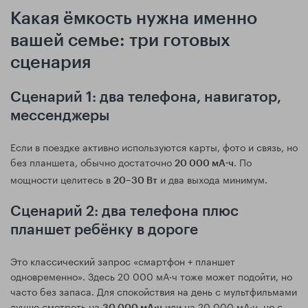
Какая ёмкость нужна именно
вашей семье: три готовых
сценария
Сценарий 1: два телефона, навигатор,
мессенджеры
Если в поездке активно используются карты, фото и связь, но
без планшета, обычно достаточно
. По
20 000 мА·ч
мощности целитесь в
и два выхода минимум.
20–30 Вт
Сценарий 2: два телефона плюс
планшет ребёнку в дороге
Это классический запрос «смартфон + планшет
одновременно». Здесь 20 000 мА·ч тоже может подойти, но
часто без запаса. Для спокойствия на день с мультфильмами
лучше смотреть на
или на 20 000 мА·ч, но с
30 000 мА·ч