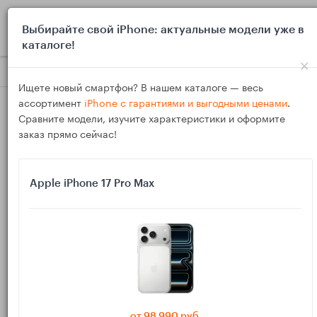
0
Выбирайте свой iPhone: актуальные модели уже в
каталоге!
×
Блог
Выбор и покупка
Как выбрать семейный пауэрбанк в
Ищете новый смартфон? В нашем каталоге — весь
ассортимент
iPhone с гарантиями и выгодными ценами
.
Сравните модели, изучите характеристики и оформите
заказ прямо сейчас!
Apple iPhone 17 Pro Max
15
Янв
398
Василий
Как выбрать семейный пауэрбанк в 2026 году:
сколько мА·ч нужно для iPhone, Android и
планшета
от 98 990 руб.