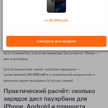
удобный ориентир такой:
— короткие выезды и подстраховка для 1–2
10 000 мА·ч
смартфонов. С планшетом почти всегда «впритык».
от 88 990 руб.
— самый универсальный формат: 2–3
20 000 мА·ч
телефона и иногда планшет, разумный вес и габариты.
Смотреть все модели
— когда 3–4 активных пользователя,
30 000 мА·ч и выше
есть планшет(ы) и долгие переезды без розетки. Минус —
вес и размеры.
Для большинства семей «золотая середина» —
качественный
с нормальной мощностью и
20 000 мА·ч
минимум двумя выходами (а лучше тремя).
Практический расчёт: сколько
зарядок даст пауэрбанк для
iPhone, Android и планшета