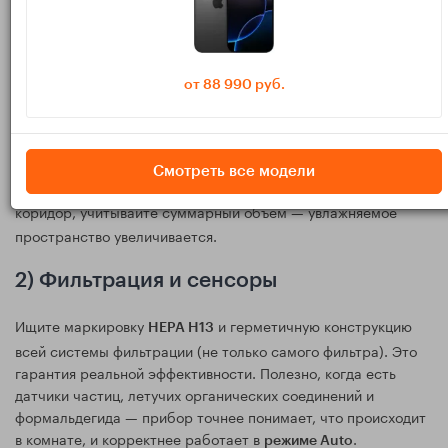
Для спальни и детской до ~20 м² обычно достаточно
среднего режима и умеренной цели по влажности (45–50%).
от 88 990 руб.
Для кухни‑гостиной 25–35 м² рассчитывайте на более
активную работу и грамотное размещение в центре потока,
а не в углу.
Смотреть все модели
Если двери открыты и помещение «перетекает» в
коридор, учитывайте суммарный объем — увлажняемое
пространство увеличивается.
2) Фильтрация и сенсоры
Ищите маркировку
и герметичную конструкцию
HEPA H13
всей системы фильтрации (не только самого фильтра). Это
гарантия реальной эффективности. Полезно, когда есть
датчики частиц, летучих органических соединений и
формальдегида — прибор точнее понимает, что происходит
в комнате, и корректнее работает в
.
режиме Auto