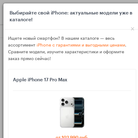
0
Выбирайте свой iPhone: актуальные модели уже в
каталоге!
×
Блог
Выбор и покупка
Dyson с увлажнением: как выбрать
Ищете новый смартфон? В нашем каталоге — весь
ассортимент
iPhone с гарантиями и выгодными ценами
.
Сравните модели, изучите характеристики и оформите
заказ прямо сейчас!
Apple iPhone 17 Pro Max
15
Ноя
832
Василий
Dyson с увлажнением: как выбрать
очиститель‑увлажнитель и правильно
ухаживать
от 102 990 руб.