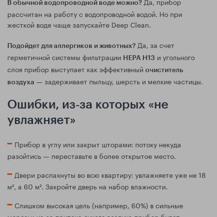
Да, прибор
В обычной водопроводной воде можно?
рассчитан на работу с водопроводной водой. Но при
жесткой воде чаще запускайте Deep Clean.
Да, за счет
Подойдет для аллергиков и животных?
герметичной системы фильтрации
и угольного
HEPA H13
слоя прибор выступает как эффективный
очиститель
— задерживает пыльцу, шерсть и мелкие частицы.
воздуха
Ошибки, из‑за которых «не
увлажняет»
Прибор в углу или закрыт шторами: потоку некуда
разойтись — переставьте в более открытое место.
Двери распахнуты во всю квартиру: увлажняете уже не 18
м², а 60 м². Закройте дверь на набор влажности.
Слишком высокая цель (например, 60%) в сильные
морозы: из‑за притока сухого воздуха прибор будет