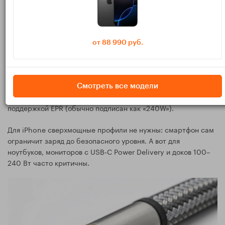
USB Power Delivery (PD) — стандарт «умной» зарядки по
USB‑C. Устройства договариваются о профиле: напряжении
и токе. Важное для 2025:
PD 3.0 покрывает до 20 В × 5 А = 100 Вт.
от 88 990 руб.
PD 3.1 (EPR) добавляет 28/36/48 В и даёт до 240 Вт
(например 48 В × 5 А).
Смотреть все модели
Для профилей свыше 100 Вт нужен кабель с e‑marker и
поддержкой EPR (обычно подписан как «240W»).
Для iPhone сверхмощные профили не нужны: смартфон сам
ограничит заряд до безопасного уровня. А вот для
ноутбуков, мониторов с USB‑C Power Delivery и доков 100–
240 Вт часто критичны.