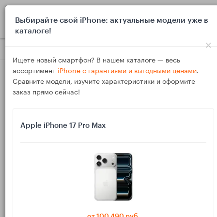
0
Выбирайте свой iPhone: актуальные модели уже в
каталоге!
×
Блог
Выбор и покупка
Лучшие USB‑C кабели 2025 для iPh
Ищете новый смартфон? В нашем каталоге — весь
ассортимент
iPhone с гарантиями и выгодными ценами
.
Сравните модели, изучите характеристики и оформите
заказ прямо сейчас!
Apple iPhone 17 Pro Max
20
Ноя
3758
Василий
Лучшие USB‑C кабели 2025 для iPhone и Mac:
e‑marker, 240 Вт и скорость данных
Один раз купить правильный USB‑C кабель — и забыть о «не
заряжает» и «медленно копирует». Объясняем, что значат
от 100 490 руб.