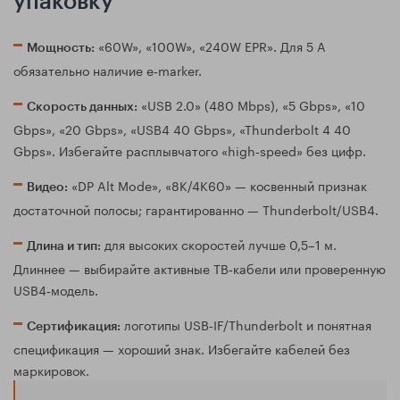
упаковку
«60W», «100W», «240W EPR». Для 5 А
Мощность:
обязательно наличие e‑marker.
«USB 2.0» (480 Mbps), «5 Gbps», «10
Скорость данных:
Gbps», «20 Gbps», «USB4 40 Gbps», «Thunderbolt 4 40
Gbps». Избегайте расплывчатого «high‑speed» без цифр.
«DP Alt Mode», «8K/4K60» — косвенный признак
Видео:
достаточной полосы; гарантированно — Thunderbolt/USB4.
для высоких скоростей лучше 0,5–1 м.
Длина и тип:
Длиннее — выбирайте активные TB‑кабели или проверенную
USB4‑модель.
логотипы USB‑IF/Thunderbolt и понятная
Сертификация:
спецификация — хороший знак. Избегайте кабелей без
маркировок.