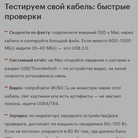
Тестируем свой кабель: быстрые
проверки
подключите внешний SSD к Mac через
Скорость по факту:
кабель и скопируйте большой файл. Если вместо 800–1000
МБ/с видите 35–40 МБ/с — это USB 2.0.
на Mac откройте сведения о системе и
Системный отчёт:
раздел USB/Thunderbolt — по устройству видно, на какой
скорости установилась связь.
попробуйте 4K/60 Гц на мониторе через этот
Видео:
кабель. Нет картинки или есть артефакты — не хватает
полосы, ищите USB4/TB4.
по индикатору зарядного устройства/дока
Зарядка:
проверьте, достигает ли мощность ожидаемых 60–100 Вт.
Если «в потолок» упирается в 60 Вт там, где должно быть
100 — вероятно, кабель без e‑marker или ограничен 3 А.