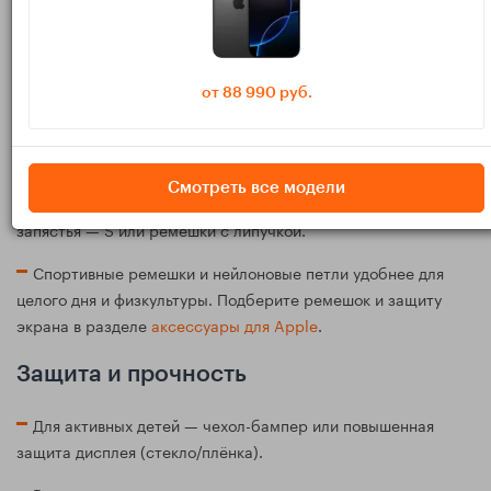
экран Always-On и дополнительные датчики. Подобрать
подходящую модель можно в каталоге
Apple Watch
.
Размер корпуса и ремешка
от 88 990 руб.
Корпуса 40–41 мм и 44–45 мм; для младшей школы чаще
удобнее 40–41 мм.
Смотреть все модели
Обратите внимание на размер ремешка: для тонкого
запястья — S или ремешки с липучкой.
Спортивные ремешки и нейлоновые петли удобнее для
целого дня и физкультуры. Подберите ремешок и защиту
экрана в разделе
аксессуары для Apple
.
Защита и прочность
Для активных детей — чехол-бампер или повышенная
защита дисплея (стекло/плёнка).