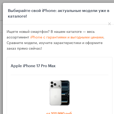
0
Выбирайте свой iPhone: актуальные модели уже в
каталоге!
×
Блог
Инструкции
Детский Apple Watch без iPhone: Famil
Ищете новый смартфон? В нашем каталоге — весь
ассортимент
iPhone с гарантиями и выгодными ценами
.
Сравните модели, изучите характеристики и оформите
заказ прямо сейчас!
Apple iPhone 17 Pro Max
06
Ноя
2458
Василий
Детский Apple Watch без iPhone: Family Setup,
геозоны и лимиты
Рано давать смартфон, но нужна связь и контроль? Apple
от 101 990 руб.