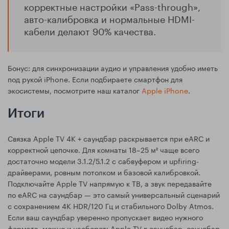
корректные настройки «Pass-through»,
авто-калибровка и нормальные HDMI-
кабели делают 90% качества.
Бонус: для синхронизации аудио и управления удобно иметь
под рукой iPhone. Если подбираете смартфон для
экосистемы, посмотрите наш каталог
Apple iPhone
.
Итоги
Связка Apple TV 4K + саундбар раскрывается при eARC и
корректной цепочке. Для комнаты 18–25 м² чаще всего
достаточно модели 3.1.2/5.1.2 с сабвуфером и upfiring-
драйверами, ровным потолком и базовой калибровкой.
Подключайте Apple TV напрямую к ТВ, а звук передавайте
по eARC на саундбар — это самый универсальный сценарий
с сохранением 4K HDR/120 Гц и стабильного Dolby Atmos.
Если ваш саундбар уверенно пропускает видео нужного
формата, можно и наоборот: Apple TV в саундбар, саундбар