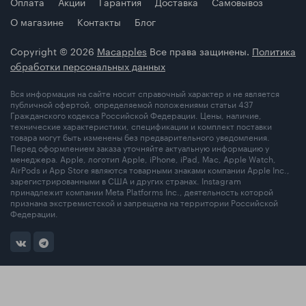
Оплата
Акции
Гарантия
Доставка
Самовывоз
О магазине
Контакты
Блог
Copyright © 2026
Macapples
Все права защинены.
Политика
обработки персональных данных
Вся информация на сайте носит справочный характер и не является
публичной офертой, определяемой положениями статьи 437
Гражданского кодекса Российской Федерации. Цены, наличие,
технические характеристики, спецификации и комплект поставки
товара могут быть изменены без предварительного уведомления.
Перед оформлением заказа уточняйте актуальную информацию у
менеджера. Apple, логотип Apple, iPhone, iPad, Mac, Apple Watch,
AirPods и App Store являются товарными знаками компании Apple Inc.,
зарегистрированными в США и других странах. Instagram
принадлежит компании Meta Platforms Inc., деятельность которой
признана экстремистской и запрещена на территории Российской
Федерации.