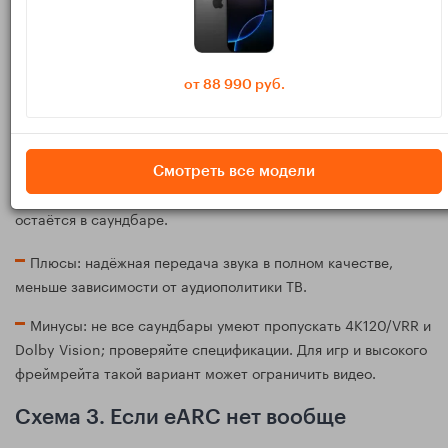
многоканальный PCM и Atmos Dolby MAT.
Схема 2. Apple TV → саундбар (HDMI
IN), затем саундбар → ТВ (HDMI
от 88 990 руб.
eARC/ARC)
Подходит, если саундбар умеет сквозную передачу нужного
видео (минимум 4K HDR, иногда 4K120). В этом случае
Смотреть все модели
саундбар выступает «хабом», а на ТВ идёт уже видео, звук
остаётся в саундбаре.
Плюсы: надёжная передача звука в полном качестве,
меньше зависимости от аудиополитики ТВ.
Минусы: не все саундбары умеют пропускать 4K120/VRR и
Dolby Vision; проверяйте спецификации. Для игр и высокого
фреймрейта такой вариант может ограничить видео.
Схема 3. Если eARC нет вообще