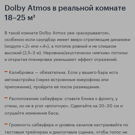
Dolby Atmos в реальной комнате
18–25 м²
В такой комнате Dolby Atmos уже «раскрывается»,
особенно если саундбар имеет вверх-стреляющие динамики
(модули «.2» или «.4»), а потолок ровный и не слишком
высокий (2,5–3 м). Неровные/акустически «мягкие» потолки
и открытая планировка уменьшают эффект отражений.
Калибровка — обязательна. Если у вашего бара есть
автонастройка (через встроенные микрофоны или
приложение), пройдите её после размещения.
Расположение сабвуфера: ставьте ближе к фронту, у
стены, но не в угол «вплотную». Сдвигайте на 20–30 см и
слушайте изменения баса.
Громкость сабвуфера и уровень каналов настраивайте по
тестовым трейлерам и диалоговым сценам, чтобы голос не