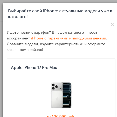
0
Выбирайте свой iPhone: актуальные модели уже в
каталоге!
×
Блог
Инструкции
Apple TV 4K + саундбар: eARC, CEC и в
Ищете новый смартфон? В нашем каталоге — весь
ассортимент
iPhone с гарантиями и выгодными ценами
.
Сравните модели, изучите характеристики и оформите
заказ прямо сейчас!
Apple iPhone 17 Pro Max
13
Ноя
1423
Василий
Apple TV 4K + саундбар: eARC, CEC и выбор
модели для комнаты 18–25 м²
Хотите выжать максимум из Apple TV 4K и получить
кинотеатр в комнате 18–25 м²? Рассказываю, как выбрать
от 106 990 руб.