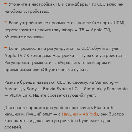
Уточните в настройках ТВ и саундбара, что CEC включён
на обоих устройствах.
Если устройство не просыпается: поменяйте порты HDMI,
перезагрузите цепочку (саундбар → ТВ → Apple TV),
обновите прошивки.
Если громкость не регулируется по CEC, обучите пульт
Apple TV ИК-командам: Настройки → Пульты и устройства →
Регулировка громкости → «Управлять телевизором и
приемником» или «Обучить новый пульт».
Разные бренды называют CEC по-своему: на Samsung —
Anynet+, у Sony — Bravia Sync, у LG — Simplink, у Panasonic
— VIERA Link. Ищите соответствующий пункт.
Для ночных просмотров удобно подключить Bluetooth-
наушники. Лучший опыт — с
Наушники AirPods
, они быстро
коннектятся и дают чистую речь без будильника для
соседей.