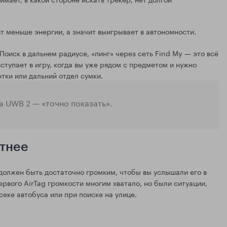
ит меньше энергии, а значит выигрывает в автономности.
Поиск в дальнем радиусе, «пинг» через сеть Find My — это всё
ступает в игру, когда вы уже рядом с предметом и нужно
тки или дальний отдел сумки.
а UWB 2 — «точно показать».
етнее
н должен быть достаточно громким, чтобы вы услышали его в
ервого AirTag громкости многим хватало, но были ситуации,
секе автобуса или при поиске на улице.