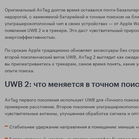
Оригинальный AirTag долгое время оставался почти безальтер
недорогой, с заменяемой батарейкой и точным поиском на бли
ультраширокополосный чип в своих устройствах — от Apple Wa
появления UWB 2 и в трекере. Это даст чувствительный прирос
энергоэффективностью.
По срокам Apple традиционно обновляет аксессуары без строг
второй поколенческий виток UWB, AirTag 2 выглядит как ожид
вы присматриваетесь к трекерам, самое время понять, какие 
опыте поиска.
UWB 2: что меняется в точном пои
AirTag первого поколения использует UWB для «Точного поиск
примерное расстояние. Второе поколение ультраширокополосн
чувствительные антенны, улучшенная обработка сигнала и оп
Стабильнее удержание направления в помещении: меньше «с
Более уверенный «захват» на старте: смартфон быстрее пони