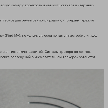
скую камеру: громкость и чёткость сигнала в «верхних»
аттернов для режимов «поиск рядом», «потерян», «режим
» (Find My): не удивимся, если появится настройка «тише/
 и антисталкинг-защитой. Сигналы трекера не должны
логика оповещений о «нежелательном трекере» останется