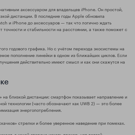
нативным аксессуаром для владельцев iPhone. Он простой,
зкой дистанции. В последние годы Apple обновила
tch и iPhone до аксессуаров — так что логично ждать
т точности и стабильности на расстоянии, а также поможет с
ого годового графика. Но с учётом перехода экосистемы на
аемое пополнение линейки в одном из ближайших циклов. Если
улучшения действительно имеют смысл и как они скажутся на
ске
а» на близкой дистанции: смартфон показывает направление и
ой технологии (часто обозначают как UWB 2) — это более
тимизация энергопотребления.
качков» стрелки и более уверенное наведение при помехах.
мает, в какой стороне искать трекер, нет долгой