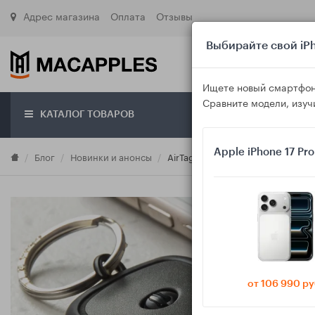
Адрес магазина
Оплата
Отзывы
Выбирайте свой iPh
Ищете новый смартфон
Сравните модели, изуч
КАТАЛОГ ТОВАРОВ
О маг
Apple iPhone 17 Pr
Блог
Новинки и анонсы
AirTag 2: чего ждать от нового т
от 106 990 ру