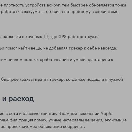
 плотность устройств вокруг, тем быстрее обновляется точка
т работать в вакууме — его сила по-прежнему в экосистеме.
 парковки в крупных ТЦ, где GPS работает хуже.
и помог найти вещь, не добавляя трекер к себе навсегда.
шим числом ложных срабатываний и умной адаптацией к
 быстрее «захватывать» трекер, когда уже подошли к нужной
ь и расход
ие в сети и базовые «пинги». В каждом поколении Apple
учше фильтрация помех, умные интервалы вещания, экономные
олее предсказуемое обновление координат.