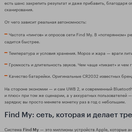
есть шанс закрепить результат и даже прибавить, благодаря
сканирования.
От чего зависит реальная автономность:
Частота «пингов» и опросов сети Find My. В «потерянном» 
садится быстрее.
Температура и условия хранения. Мороз и жара — враги лит
Громкость и длительность звуков. Чем чаще «пикает» и чем
Качество батарейки. Оригинальные CR2032 известных бренд
На стороне экономии — и сам UWB 2, и современный Bluetoot
и плюс» при том же сценарии, а у аккуратных пользователей 
зарядки; вы просто меняете монетку раз в год с небольшим.
Find My: сеть, которая и делает т
Система
— это миллионы устройств Apple, которые а
Find My