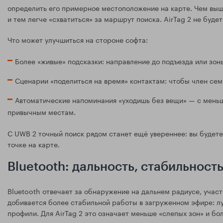
определить его примерное местоположение на карте. Чем выше
и тем легче «схватиться» за маршрут поиска. AirTag 2 не буде
Что может улучшиться на стороне софта:
Более «живые» подсказки: направление до подъезда или зоны
Сценарии «поделиться на время» контактам: чтобы член семь
Автоматические напоминания «уходишь без вещи» — с мень
привычным местам.
С UWB 2 точный поиск рядом станет ещё увереннее: вы будете
точке на карте.
Bluetooth: дальность, стабильност
Bluetooth отвечает за обнаружение на дальнем радиусе, участ
добивается более стабильной работы в загруженном эфире: л
профили. Для AirTag 2 это означает меньше «слепых зон» и б