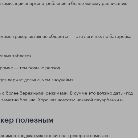
 оптимизации энергопотребления и более умному расписанию
режиме трекер активнее общается — это логично, но батарейка
иевых таблеток.
 громче — тем больше расход.
ов держат дольше, чем «ноунейм».
h с более бережными режимами. В сумме это должно дать «год
— заметно больше. Хорошая новость: никакой пауэрбанки и
рекер полезным
нонимно «подхватывают» сигнал трекера и помогают