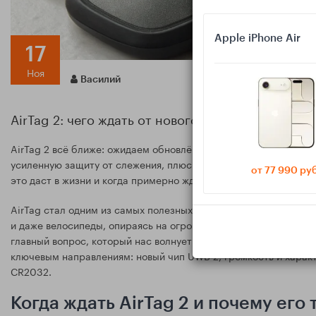
Apple iPhone Air
17
Ноя
Василий
AirTag 2: чего ждать от нового трекера — UWB 2
AirTag 2 всё ближе: ожидаем обновлённый UWB 2 для более то
усиленную защиту от слежения, плюс улучшенную автономност
от 77 990 ру
это даст в жизни и когда примерно ждать.
AirTag стал одним из самых полезных гаджетов для повседневн
и даже велосипеды, опираясь на огромную сеть устройств Fin
главный вопрос, который нас волнует: что именно улучшит App
ключевым направлениям: новый чип UWB 2, громкость и характ
CR2032.
Когда ждать AirTag 2 и почему его 