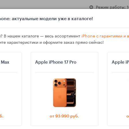
Режим работы: 1
one: актуальные модели уже в каталоге!
? В нашем каталоге — весь ассортимент
iPhone с гарантиями и
ите характеристики и оформите заказ прямо сейчас!
азине
Гарантия
Доставка
o Max
Apple iPhone 17 Pro
Apple i
рекера — UWB 2, громкость и автономность
б.
от 93 990 руб.
о