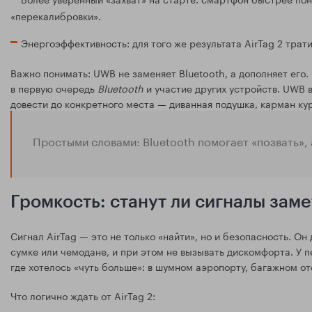
«перекалибровки».
Энергоэффективность: для того же результата AirTag 2 трат
Важно понимать: UWB не заменяет Bluetooth, а дополняет его. 
в первую очередь
Bluetooth
и участие других устройств. UWB в
довести до конкретного места — диванная подушка, карман кур
Простыми словами: Bluetooth помогает «позвать», 
Громкость: станут ли сигналы зам
Сигнал AirTag — это не только «найти», но и безопасность. О
сумке или чемодане, и при этом не вызывать дискомфорта. У п
где хотелось «чуть больше»: в шумном аэропорту, багажном от
Что логично ждать от AirTag 2: