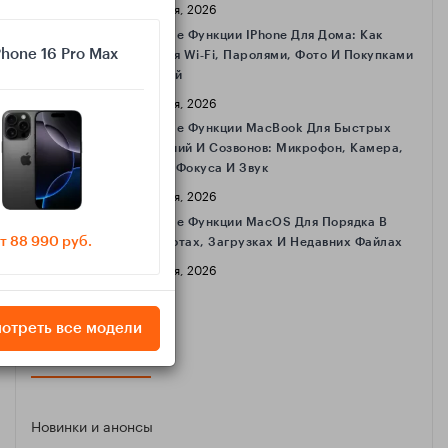
16 Апреля, 2026
Полезные Функции IPhone Для Дома: Как
Phone 16 Pro Max
Делиться Wi‑Fi, Паролями, Фото И Покупками
С Семьёй
16 Апреля, 2026
Полезные Функции MacBook Для Быстрых
Совещаний И Созвонов: Микрофон, Камера,
Режимы Фокуса И Звук
16 Апреля, 2026
Полезные Функции MacOS Для Порядка В
т 88 990 руб.
Скриншотах, Загрузках И Недавних Файлах
16 Апреля, 2026
отреть все модели
КАТЕГОРИИ
Новинки и анонсы