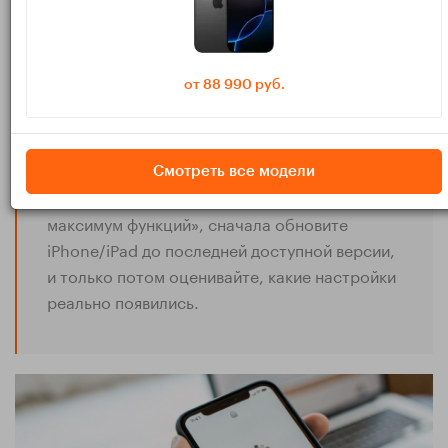
Откройте:
.
Настройки → Основные → Обновление ПО
Даже если устройство «в целом работает нормально», для
от 88 990 руб.
новых фишек AirPods иногда нужна свежая iOS/iPadOS. На
старой системе наушники подключатся, но часть пунктов
меню просто не появится.
Смотреть все модели
Практика: если вы берёте AirPods «под
максимум функций», сначала обновите
iPhone/iPad до последней доступной версии,
и только потом оценивайте, какие настройки
реально появились.