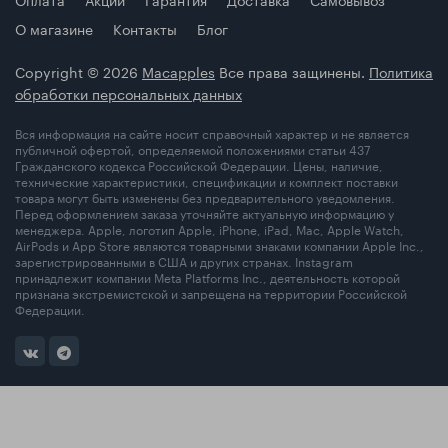
О магазине
Контакты
Блог
Copyright © 2026
Macapples
Все права защинены.
Политика
обработки персональных данных
Вся информация на сайте носит справочный характер и не является
публичной офертой, определяемой положениями статьи 437
Гражданского кодекса Российской Федерации. Цены, наличие,
технические характеристики, спецификации и комплект поставки
товара могут быть изменены без предварительного уведомления.
Перед оформлением заказа уточняйте актуальную информацию у
менеджера. Apple, логотип Apple, iPhone, iPad, Mac, Apple Watch,
AirPods и App Store являются товарными знаками компании Apple Inc.,
зарегистрированными в США и других странах. Instagram
принадлежит компании Meta Platforms Inc., деятельность которой
признана экстремистской и запрещена на территории Российской
Федерации.