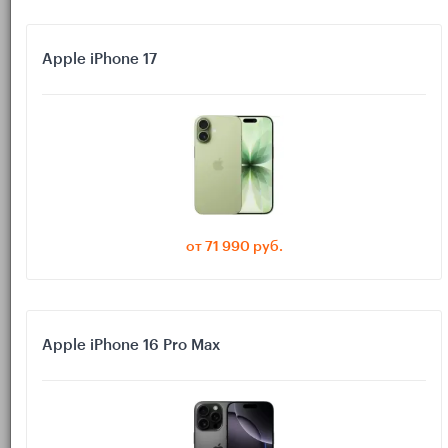
корректная синхронизация между устройствами.
Поэтому вопрос «какие функции AirPods будут работать
Apple iPhone 17
именно у меня» лучше решить до оплаты, а не после.
Шаг 1. Узнаём модель iPhone/iPad
и версию iOS/iPadOS
Как быстро посмотреть модель
устройства
от 71 990 руб.
Откройте:
.
Настройки → Основные → Об этом устройстве
На iPhone смотрите строку
.
Название модели
Apple iPhone 16 Pro Max
На iPad —
, а при необходимости ещё и
Название модели
(обычно начинается с A…)
Номер модели
Как проверить версию системы