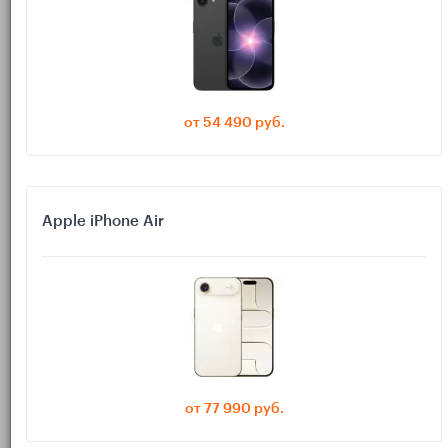
Почему «подключились по
Bluetooth» не значит «работают
все функции»
от 54 490 руб.
Почти любые AirPods можно подключить к большинству
iPhone/iPad по Bluetooth и слушать музыку. Но «умные»
функции завязаны на несколько вещей:
Apple iPhone Air
— некоторые режимы появились
Версия iOS/iPadOS
только в новых обновлениях.
— для части сценариев нужны
Модель iPhone/iPad
определённые возможности устройства.
— не у всех есть шумоподавление,
Модель AirPods
«прозрачность» и пространственный звук.
от 77 990 руб.
— например, персонализация и
Настройки и Apple ID