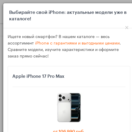
0
Выбирайте свой iPhone: актуальные модели уже в
каталоге!
×
Блог
Обзоры
AirPods: как проверить совместимость iPh
Ищете новый смартфон? В нашем каталоге — весь
ассортимент
iPhone с гарантиями и выгодными ценами
.
Сравните модели, изучите характеристики и оформите
заказ прямо сейчас!
Apple iPhone 17 Pro Max
24
Фев
349
Василий
AirPods: как проверить совместимость iPhone
и iPad со всеми функциями перед покупкой
Перед покупкой AirPods важно заранее понять, какие
функции реально появятся на вашем iPhone или iPad:
от 106 990 руб.