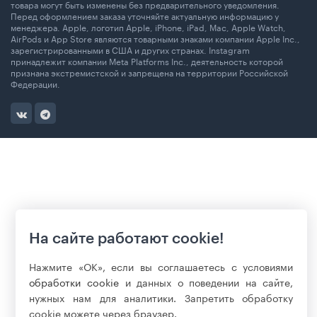
товара могут быть изменены без предварительного уведомления.
Перед оформлением заказа уточняйте актуальную информацию у
менеджера. Apple, логотип Apple, iPhone, iPad, Mac, Apple Watch,
AirPods и App Store являются товарными знаками компании Apple Inc.,
зарегистрированными в США и других странах. Instagram
принадлежит компании Meta Platforms Inc., деятельность которой
признана экстремистской и запрещена на территории Российской
Федерации.
На сайте работают cookie!
Нажмите «ОК», если вы соглашаетесь с условиями
обработки cookie
и данных о поведении на сайте,
нужных нам для аналитики. Запретить обработку
cookie можете через браузер.