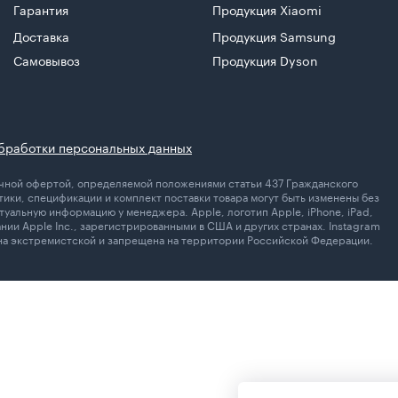
Гарантия
Продукция Xiaomi
Доставка
Продукция Samsung
Самовывоз
Продукция Dyson
бработки персональных данных
личной офертой, определяемой положениями статьи 437 Гражданского
ики, спецификации и комплект поставки товара могут быть изменены без
уальную информацию у менеджера. Apple, логотип Apple, iPhone, iPad,
ании Apple Inc., зарегистрированными в США и других странах. Instagram
ана экстремистской и запрещена на территории Российской Федерации.