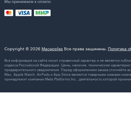
Мы принимаем к оплате:
Copyright © 2026
Macapples
Все права защинены.
Политика о
Вся информация на сайте носит справочный характер и не является пуб
кодекса Российской Федерации. Цены, наличие, технические характерист
предварительного уведомления. Перед оформлением заказа уточняйте акт
Mac, Apple Watch, AirPods и App Store являются товарными знаками комп
принадлежит компании Meta Platforms Inc., деятельность которой призн