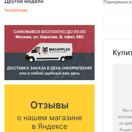
Подходящих ре
Другие модели
Телевизоры
Купи
Мы 
постав
по де
Акции