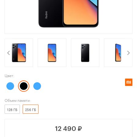
Цвет:
Объем памяти:
128 ГБ
256 ГБ
12 490
₽