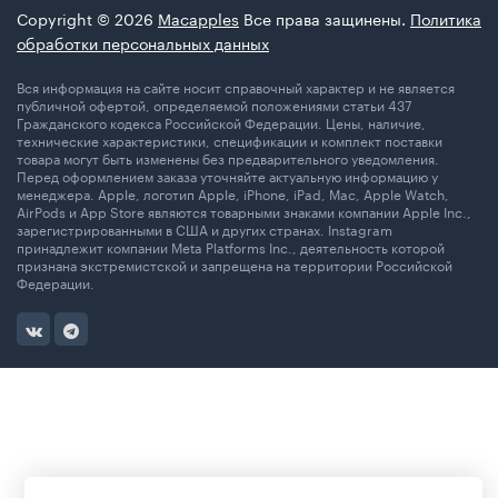
Copyright © 2026
Macapples
Все права защинены.
Политика
обработки персональных данных
Вся информация на сайте носит справочный характер и не является
публичной офертой, определяемой положениями статьи 437
Гражданского кодекса Российской Федерации. Цены, наличие,
технические характеристики, спецификации и комплект поставки
товара могут быть изменены без предварительного уведомления.
Перед оформлением заказа уточняйте актуальную информацию у
менеджера. Apple, логотип Apple, iPhone, iPad, Mac, Apple Watch,
AirPods и App Store являются товарными знаками компании Apple Inc.,
зарегистрированными в США и других странах. Instagram
принадлежит компании Meta Platforms Inc., деятельность которой
признана экстремистской и запрещена на территории Российской
Федерации.