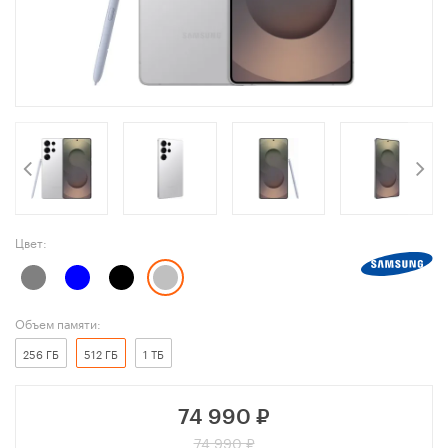
Цвет:
Объем памяти:
256 ГБ
512 ГБ
1 ТБ
74 990
₽
74 990 ₽