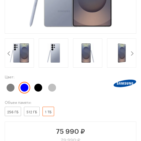
Цвет:
Объем памяти:
256 ГБ
512 ГБ
1 ТБ
75 990
₽
79 990 ₽