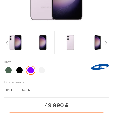
Цвет:
Объем памяти:
128 ГБ
256 ГБ
49 990
₽