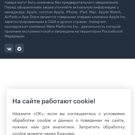
товара могут быть изменены без предварительного уведомления.
Перед оформлением заказа уточняйте актуальную информацию у
менеджера. Apple, логотип Apple, iPhone, iPad, Mac, Apple Watch,
AirPods и App Store являются товарными знаками компании Apple Inc.,
зарегистрированными в США и других странах. Instagram
принадлежит компании Meta Platforms Inc., деятельность которой
признана экстремистской и запрещена на территории Российской
Федерации.
На сайте работают cookie!
Нажмите «ОК», если вы соглашаетесь с условиями
обработки cookie
и данных о поведении на сайте,
нужных нам для аналитики. Запретить обработку
cookie можете через браузер.