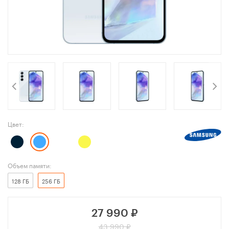
Цвет:
Объем памяти:
128 ГБ
256 ГБ
27 990
₽
43 990 ₽