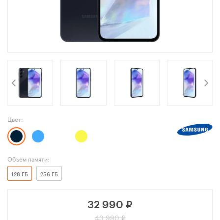
Цвет:
Объем памяти:
128 ГБ
256 ГБ
32 990
₽
43 990 ₽