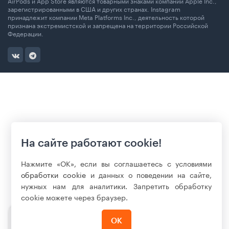
AirPods и App Store являются товарными знаками компании Apple Inc.,
зарегистрированными в США и других странах. Instagram
принадлежит компании Meta Platforms Inc., деятельность которой
признана экстремистской и запрещена на территории Российской
Федерации.
На сайте работают cookie!
Нажмите «ОК», если вы соглашаетесь с условиями
обработки cookie
и данных о поведении на сайте,
нужных нам для аналитики. Запретить обработку
cookie можете через браузер.
ОК
117 800
₽
Нет в наличии