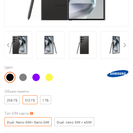
Цвет:
Объем памяти:
256 ГБ
512 ГБ
1 ТБ
Тип SIM-карты
:
Dual: Nano-SIM+ Nano-SIM
Dual: nano SIM + eSIM