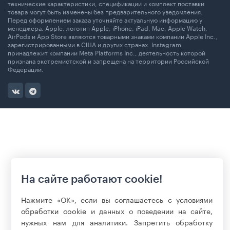
технические характеристики, спецификации и комплект поставки
товара могут быть изменены без предварительного уведомления.
Перед оформлением заказа уточняйте актуальную информацию у
менеджера. Apple, логотип Apple, iPhone, iPad, Mac, Apple Watch,
AirPods и App Store являются товарными знаками компании Apple Inc.,
зарегистрированными в США и других странах. Instagram
принадлежит компании Meta Platforms Inc., деятельность которой
признана экстремистской и запрещена на территории Российской
Федерации.
На сайте работают cookie!
Нажмите «ОК», если вы соглашаетесь с условиями
обработки cookie
и данных о поведении на сайте,
нужных нам для аналитики. Запретить обработку