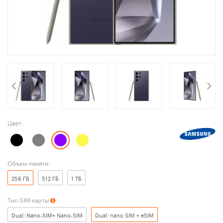
Цвет:
Объем памяти:
256 ГБ
512 ГБ
1 ТБ
Тип SIM-карты
:
Dual: Nano-SIM+ Nano-SIM
Dual: nano SIM + eSIM