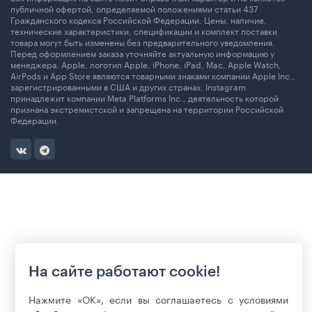
публичной офертой, определяемой положениями статьи 437
Гражданского кодекса Российской Федерации. Цены, наличие,
технические характеристики, спецификации и комплект поставки
товара могут быть изменены без предварительного уведомления.
Перед оформлением заказа уточняйте актуальную информацию у
менеджера. Apple, логотип Apple, iPhone, iPad, Mac, Apple Watch,
AirPods и App Store являются товарными знаками компании Apple Inc.,
зарегистрированными в США и других странах. Instagram
принадлежит компании Meta Platforms Inc., деятельность которой
признана экстремистской и запрещена на территории Российской
Федерации.
На сайте работают cookie!
Нажмите «ОК», если вы соглашаетесь с условиями