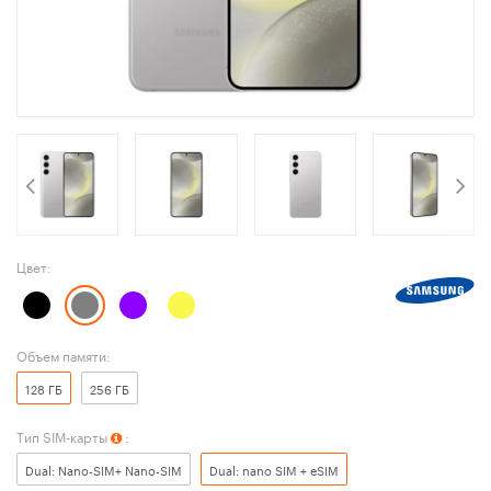
Цвет:
Объем памяти:
128 ГБ
256 ГБ
Тип SIM-карты
:
Dual: Nano-SIM+ Nano-SIM
Dual: nano SIM + eSIM