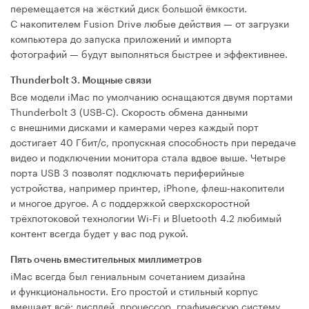
перемещается на жёсткий диск большой ёмкости.
С накопителем Fusion Drive любые действия — от загрузки
компьютера до запуска приложений и импорта
фотографий — будут выполняться быстрее и эффективнее.
Thunderbolt 3. Мощные связи
Все модели iMac по умолчанию оснащаются двумя портами
Thunderbolt 3 (USB‑C). Скорость обмена данными
с внешними дисками и камерами через каждый порт
достигает 40 Гбит/с, пропускная способность при передаче
видео и подключении монитора стала вдвое выше. Четыре
порта USB 3 позволят подключать периферийные
устройства, например принтер, iPhone, флеш‑накопители
и многое другое. А с поддержкой сверхскоростной
трёхпотоковой технологии Wi‑Fi и Bluetooth 4.2 любимый
контент всегда будет у вас под рукой.
Пять очень вместительных миллиметров
iMac всегда был гениальным сочетанием дизайна
и функциональности. Его простой и стильный корпус
вмещает всё: дисплей, процессор, графическую систему,